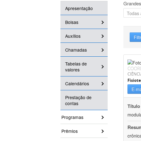
Grandes
Apresentação
Bolsas
Auxílios
Filt
Chamadas
Tabelas de
COOR
valores
CIÊNCI
Fisiot
Calendários
E-ma
Prestação de
contas
Título
modula
Programas
Resu
Prêmios
crônic