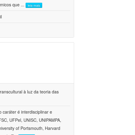
nômicos que
...
leia mais
l
anscultural à luz da teoria das
aráter é interdisciplinar e
, UFSC, UFPel, UNISC, UNIPAMPA,
versity of Portsmouth, Harvard