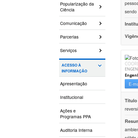
pessoa
Popularização da
Ciência
sendo 
Comunicação
Instit
Vigên
Parcerias
Serviços
COOR
ACESSO À
ENGEN
INFORMAÇÃO
Engenh
Apresentação
E-ma
Institucional
Título
reversí
Ações e
Programas PPA
Resu
ambien
Auditoria Interna
sólido