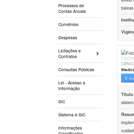
Processos de
baixas
Contas Anuais
Instit
Convênios
Vigên
Despesas
Licitações e
Contratos
COOR
CIÊNCI
Consultas Públicas
Medic
E-ma
Lei - Acesso a
Informação
Título
SIC
sistem
Resu
Sistema e-SIC
implem
Informações
cuidad
Classificadas