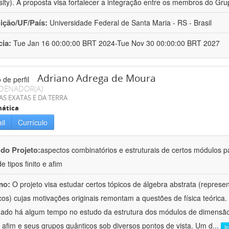
sity). A proposta visa fortalecer a integração entre os membros do Gru
uição/UF/País:
Universidade Federal de Santa Maria - RS - Brasil
cia:
Tue Jan 16 00:00:00 BRT 2024-Tue Nov 30 00:00:00 BRT 2027
Adriano Adrega de Moura
DENADOR(A)
AS EXATAS E DA TERRA
ática
il
Currículo
 do Projeto:
aspectos combinatórios e estruturais de certos módulos p
de tipos finito e afim
mo:
O projeto visa estudar certos tópicos de álgebra abstrata (repres
cos) cujas motivações originais remontam a questões de física teóric
hado há algum tempo no estudo da estrutura dos módulos de dimensão
o afim e seus grupos quânticos sob diversos pontos de vista. Um d
...
l