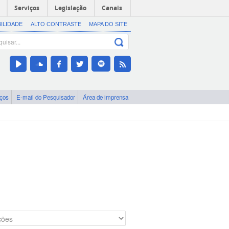
Serviços
Legislação
Canais
BILIDADE
ALTO CONTRASTE
MAPA DO SITE
iços
E-mail do Pesquisador
Área de imprensa