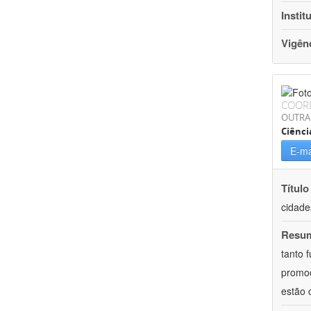
Instit
Vigên
COOR
OUTRA
Ciênci
E-ma
Título
cidade
Resu
tanto 
promoç
estão 