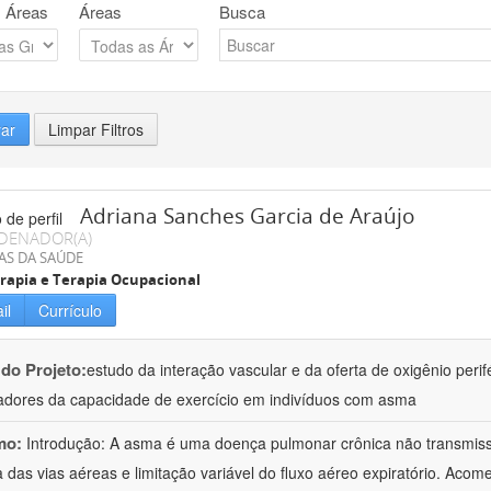
 Áreas
Áreas
Busca
rar
Limpar Filtros
Adriana Sanches Garcia de Araújo
DENADOR(A)
AS DA SAÚDE
erapia e Terapia Ocupacional
il
Currículo
 do Projeto:
estudo da interação vascular e da oferta de oxigênio perif
dores da capacidade de exercício em indivíduos com asma
mo:
Introdução: A asma é uma doença pulmonar crônica não transmissí
a das vias aéreas e limitação variável do fluxo aéreo expiratório. Ac