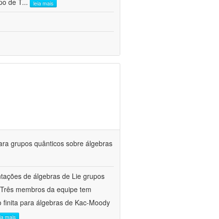
po de T
...
leia mais
ara grupos quânticos sobre álgebras
entações de álgebras de Lie grupos
a. Três membros da equipe tem
 finita para álgebras de Kac-Moody
eia mais