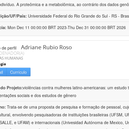
ndivíduo. A proteômica e a metabolômica, ao contrário dos dados ge
uição/UF/País:
Universidade Federal do Rio Grande do Sul - RS - Brasi
cia:
Mon Dec 11 00:00:00 BRT 2023-Thu Dec 31 00:00:00 BRT 2026
Adriane Rubio Roso
DENADOR(A)
IAS HUMANAS
ogia
il
Currículo
 do Projeto:
violências contra mulheres latino-americanas: um estudo tr
entações sociais e dos estudos de gênero
mo:
Trata-se de uma proposta de pesquisa e formação de pessoal, cujo c
ultural, envolvendo pesquisadoras de instituições brasileiras (UFSM
ALLE, e UFAM) e internacionais (Univesidad Autónoma de Mexico, Uni