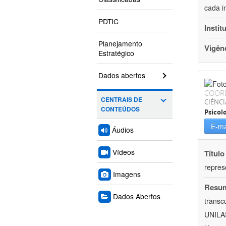
cada i
PDTIC
Instit
Planejamento
Vigên
Estratégico
Dados abertos
COOR
CENTRAIS DE
CIÊNC
CONTEÚDOS
Psicol
E-ma
Áudios
Vídeos
Título
repres
Imagens
Resu
Dados Abertos
transc
UNILAS