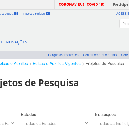
CORONAVÍRUS (COVID-19)
Participe
ra a busca
3
Ir para o rodapé
4
ACESSI
A E INOVAÇÕES
Perguntas frequentes
Central de Atendimento
Serv
olsas e Auxílios
Bolsas e Auxílios Vigentes
Projetos de Pesquisa
jetos de Pesquisa
Estados
Instituições