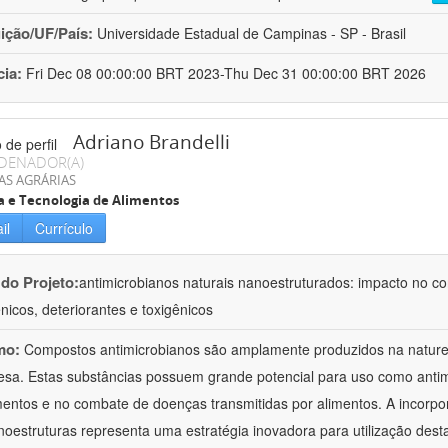
uição/UF/País:
Universidade Estadual de Campinas - SP - Brasil
cia:
Fri Dec 08 00:00:00 BRT 2023-Thu Dec 31 00:00:00 BRT 2026
Adriano Brandelli
DENADOR(A)
AS AGRÁRIAS
a e Tecnologia de Alimentos
il
Currículo
 do Projeto:
antimicrobianos naturais nanoestruturados: impacto no c
nicos, deteriorantes e toxigênicos
mo:
Compostos antimicrobianos são amplamente produzidos na natu
esa. Estas substâncias possuem grande potencial para uso como anti
mentos e no combate de doenças transmitidas por alimentos. A incorpo
oestruturas representa uma estratégia inovadora para utilização dest