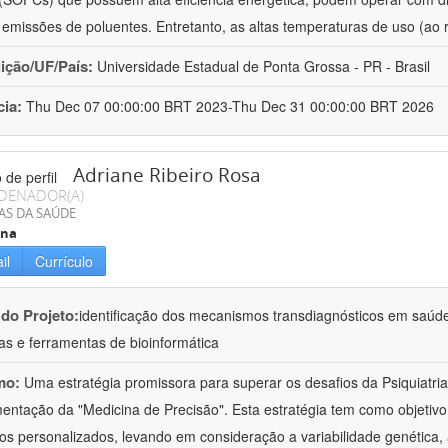
 emissões de poluentes. Entretanto, as altas temperaturas de uso (ao 
uição/UF/País:
Universidade Estadual de Ponta Grossa - PR - Brasil
cia:
Thu Dec 07 00:00:00 BRT 2023-Thu Dec 31 00:00:00 BRT 2026
Adriane Ribeiro Rosa
DENADOR(A)
AS DA SAÚDE
ina
il
Currículo
 do Projeto:
identificação dos mecanismos transdiagnósticos em saúd
as e ferramentas de bioinformática
mo:
Uma estratégia promissora para superar os desafios da Psiquiatria 
entação da "Medicina de Precisão". Esta estratégia tem como objetiv
os personalizados, levando em consideração a variabilidade genética, a