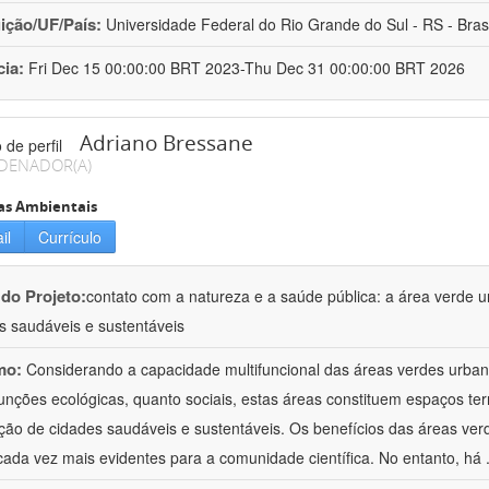
uição/UF/País:
Universidade Federal do Rio Grande do Sul - RS - Brasi
cia:
Fri Dec 15 00:00:00 BRT 2023-Thu Dec 31 00:00:00 BRT 2026
Adriano Bressane
DENADOR(A)
as Ambientais
il
Currículo
 do Projeto:
contato com a natureza e a saúde pública: a área verde 
s saudáveis e sustentáveis
mo:
Considerando a capacidade multifuncional das áreas verdes urbana
funções ecológicas, quanto sociais, estas áreas constituem espaços terr
ão de cidades saudáveis e sustentáveis. Os benefícios das áreas ver
cada vez mais evidentes para a comunidade científica. No entanto, há