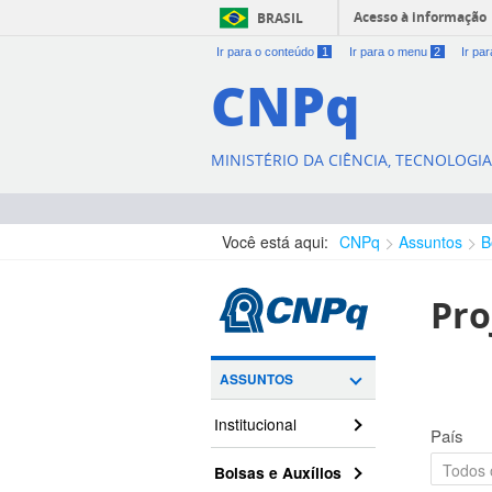
Acesso à informação
BRASIL
Ir para o conteúdo
1
Ir para o menu
2
Ir pa
CNPq
MINISTÉRIO DA CIÊNCIA, TECNOLOGI
Você está aqui:
CNPq
Assuntos
B
Pro
ASSUNTOS
Institucional
País
Bolsas e Auxílios