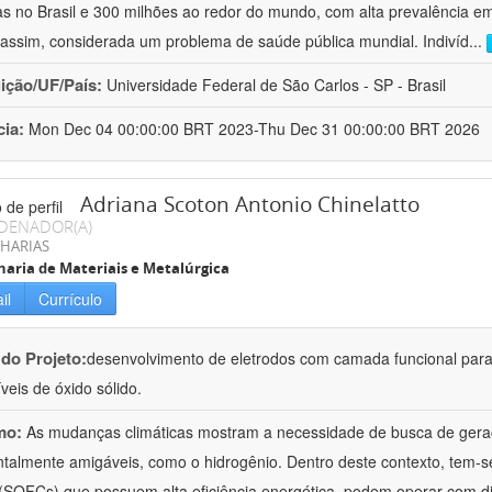
s no Brasil e 300 milhões ao redor do mundo, com alta prevalência e
assim, considerada um problema de saúde pública mundial. Indivíd
...
uição/UF/País:
Universidade Federal de São Carlos - SP - Brasil
cia:
Mon Dec 04 00:00:00 BRT 2023-Thu Dec 31 00:00:00 BRT 2026
Adriana Scoton Antonio Chinelatto
DENADOR(A)
HARIAS
aria de Materiais e Metalúrgica
il
Currículo
 do Projeto:
desenvolvimento de eletrodos com camada funcional para
veis de óxido sólido.
mo:
As mudanças climáticas mostram a necessidade de busca de geraç
talmente amigáveis, como o hidrogênio. Dentro deste contexto, tem-se
 (SOFCs) que possuem alta eficiência energética, podem operar com 