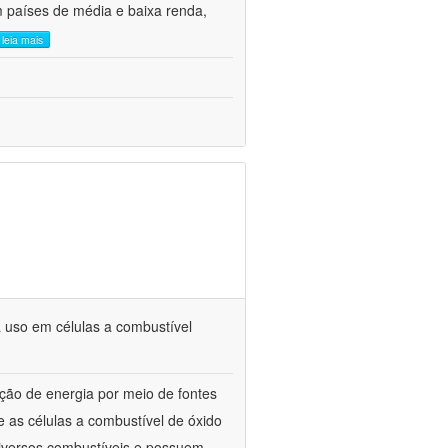
m países de média e baixa renda,
leia mais
 uso em células a combustível
ão de energia por meio de fontes
 as células a combustível de óxido
diversos combustíveis e possuem