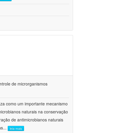
ontrole de microrganismos
reza como um importante mecanismo
microbianos naturais na conservação
ração de antimicrobianos naturais
as
...
leia mais