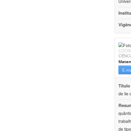
Univer
Instit
Vigên
COOR
CIÊNCI
Matem
E-ma
Título
de lie 
Resu
quânti
trabal
de tip