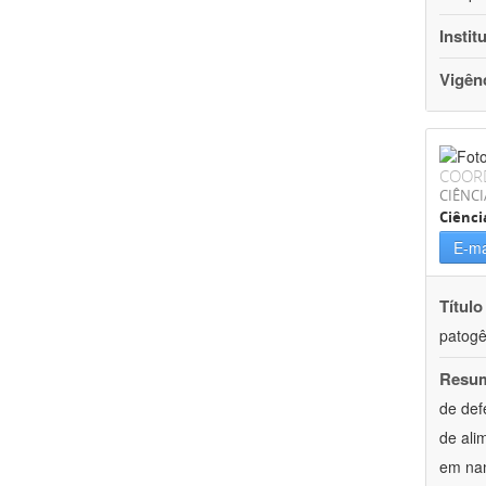
Instit
Vigên
COOR
CIÊNCI
Ciênci
E-ma
Título
patogê
Resu
de def
de ali
em nan