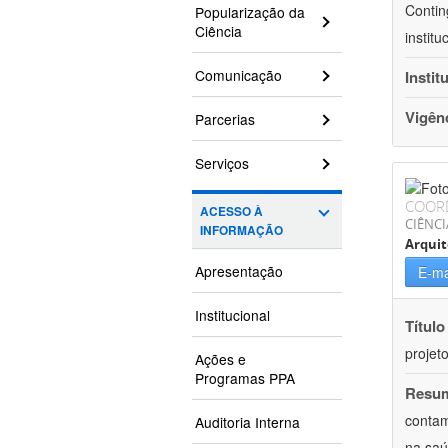
Contin
Popularização da
Ciência
instit
Comunicação
Instit
Vigên
Parcerias
Serviços
COOR
ACESSO À
CIÊNCI
INFORMAÇÃO
Arqui
Apresentação
E-ma
Institucional
Título
projet
Ações e
Programas PPA
Resu
contam
Auditoria Interna
na saú