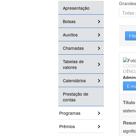
Grandes
Apresentação
Bolsas
Auxílios
Filt
Chamadas
Tabelas de
COOR
valores
CIÊNCI
Admin
Calendários
E-ma
Prestação de
contas
Título
sistem
Programas
Resu
Prêmios
signif