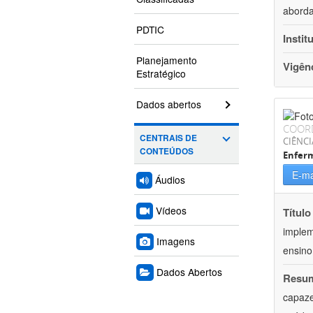
aborda
PDTIC
Instit
Planejamento
Vigên
Estratégico
Dados abertos
COOR
CENTRAIS DE
CIÊNCI
CONTEÚDOS
Enfer
E-ma
Áudios
Vídeos
Título
implem
Imagens
ensino 
Dados Abertos
Resu
capaze