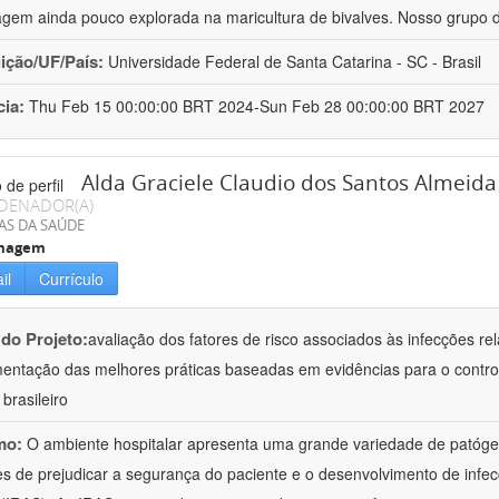
gem ainda pouco explorada na maricultura de bivalves. Nosso grupo 
uição/UF/País:
Universidade Federal de Santa Catarina - SC - Brasil
cia:
Thu Feb 15 00:00:00 BRT 2024-Sun Feb 28 00:00:00 BRT 2027
Alda Graciele Claudio dos Santos Almeida
DENADOR(A)
AS DA SAÚDE
magem
il
Currículo
 do Projeto:
avaliação dos fatores de risco associados às infecções re
entação das melhores práticas baseadas em evidências para o contro
brasileiro
mo:
O ambiente hospitalar apresenta uma grande variedade de patógen
s de prejudicar a segurança do paciente e o desenvolvimento de infec