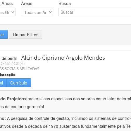
 Áreas
Áreas
Busca
rar
Limpar Filtros
Alcindo Cipriano Argolo Mendes
DENADOR(A)
AS SOCIAIS APLICADAS
istração
il
Currículo
 do Projeto:
caracterísitcas específicas dos setores como fator deter
as de contorle gerencial
mo:
A pesquisa de controle de gestão, incluindo os sistemas de contro
icativos desde a década de 1970 sustentada fundamentalmente pela Teor