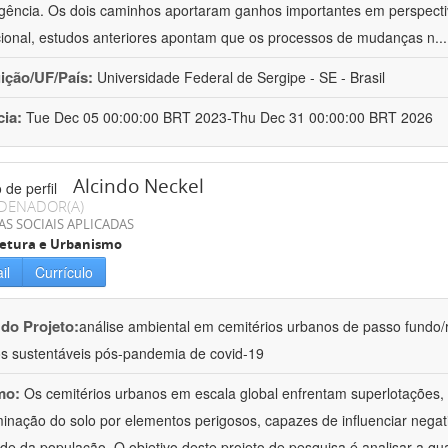
gência. Os dois caminhos aportaram ganhos importantes em perspectiv
ucional, estudos anteriores apontam que os processos de mudanças n
..
uição/UF/País:
Universidade Federal de Sergipe - SE - Brasil
cia:
Tue Dec 05 00:00:00 BRT 2023-Thu Dec 31 00:00:00 BRT 2026
Alcindo Neckel
DENADOR(A)
AS SOCIAIS APLICADAS
tetura e Urbanismo
il
Currículo
 do Projeto:
análise ambiental em cemitérios urbanos de passo fundo/rs
os sustentáveis pós-pandemia de covid-19
mo:
Os cemitérios urbanos em escala global enfrentam superlotações,
inação do solo por elementos perigosos, capazes de influenciar nega
de da população. O objetivo deste projeto de pesquisa é analisar a qu