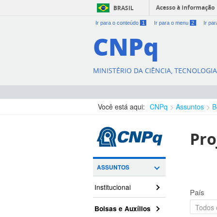
Acesso à informação
BRASIL
Ir para o conteúdo
1
Ir para o menu
2
Ir pa
CNPq
MINISTÉRIO DA CIÊNCIA, TECNOLOGI
Você está aqui:
CNPq
Assuntos
B
Pro
ASSUNTOS
Institucional
País
Bolsas e Auxílios