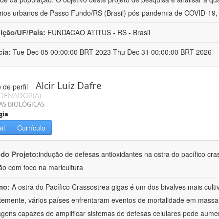
rios urbanos de Passo Fundo/RS (Brasil) pós-pandemia de COVID-19,
uição/UF/País:
FUNDACAO ATITUS - RS - Brasil
cia:
Tue Dec 05 00:00:00 BRT 2023-Thu Dec 31 00:00:00 BRT 2026
Alcir Luiz Dafre
DENADOR(A)
AS BIOLÓGICAS
gia
il
Currículo
 do Projeto:
indução de defesas antioxidantes na ostra do pacífico cr
ão com foco na maricultura
mo:
A ostra do Pacífico Crassostrea gigas é um dos bivalves mais cul
emente, vários países enfrentaram eventos de mortalidade em massa 
gens capazes de amplificar sistemas de defesas celulares pode aumen