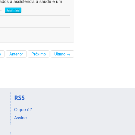
ados à assistência à saúde e um
...
leia mais
o
Anterior
Próximo
Último →
RSS
O que é?
Assine