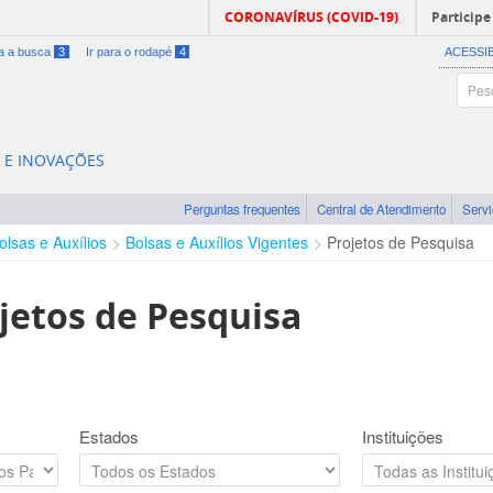
CORONAVÍRUS (COVID-19)
Participe
ra a busca
3
Ir para o rodapé
4
ACESSI
A E INOVAÇÕES
Perguntas frequentes
Central de Atendimento
Serv
olsas e Auxílios
Bolsas e Auxílios Vigentes
Projetos de Pesquisa
jetos de Pesquisa
Estados
Instituições