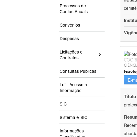
Processos de
cemité
Contas Anuais
Instit
Convênios
Vigên
Despesas
Licitações e
Contratos
COOR
CIÊNCI
Consultas Públicas
Fisiolo
E-ma
Lei - Acesso a
Informação
Título
SIC
proteç
Resu
Sistema e-SIC
Recent
Informações
aborda
Classificadas