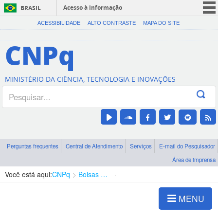
Acesso à informação
BRASIL
CORONAVÍRUS (COVID-19)
ACESSIBILIDADE
ALTO CONTRASTE
MAPA DO SITE
Participe
CNPq
Serviços
Legislação
MINISTÉRIO DA CIÊNCIA, TECNOLOGIA E INOVAÇÕES
Canais
Perguntas frequentes
Central de Atendimento
Serviços
E-mail do Pesquisador
Área de imprensa
Você está aqui:
CNPq
Bolsas e Auxílios Vigentes
Projetos de Pesquisa
MENU