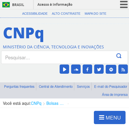
Acesso à informação
BRASIL
CORONAVÍRUS (COVID-19)
ACESSIBILIDADE
ALTO CONTRASTE
MAPA DO SITE
Participe
CNPq
Serviços
Legislação
MINISTÉRIO DA CIÊNCIA, TECNOLOGIA E INOVAÇÕES
Canais
Perguntas frequentes
Central de Atendimento
Serviços
E-mail do Pesquisador
Área de imprensa
Você está aqui:
CNPq
Bolsas e Auxílios Vigentes
Projetos de Pesquisa
MENU