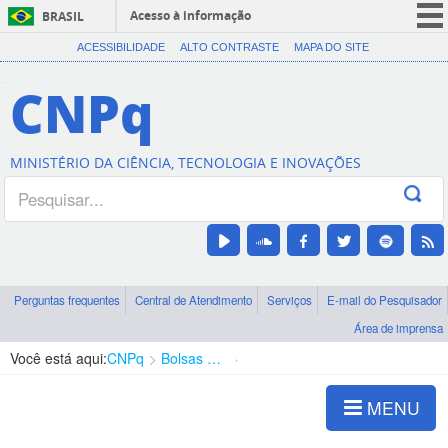
Acesso à informação
BRASIL
CORONAVÍRUS (COVID-19)
ACESSIBILIDADE
ALTO CONTRASTE
MAPA DO SITE
Participe
CNPq
Serviços
Legislação
MINISTÉRIO DA CIÊNCIA, TECNOLOGIA E INOVAÇÕES
Canais
Perguntas frequentes
Central de Atendimento
Serviços
E-mail do Pesquisador
Área de imprensa
Você está aqui:
CNPq
Bolsas e Auxílios Vigentes
Projetos de Pesquisa
MENU