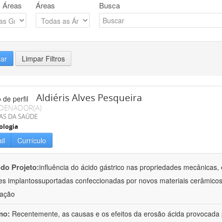
 Áreas
Áreas
Busca
rar
Limpar Filtros
Aldiéris Alves Pesqueira
DENADOR(A)
AS DA SAÚDE
ologia
il
Currículo
 do Projeto:
influência do ácido gástrico nas propriedades mecânicas, 
es implantossuportadas confeccionadas por novos materiais cerâmicos
gação
mo:
Recentemente, as causas e os efeitos da erosão ácida provocada p