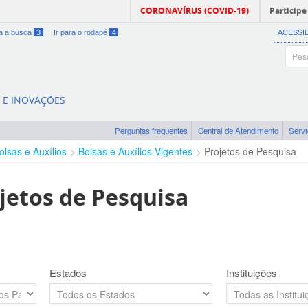
CORONAVÍRUS (COVID-19)
Participe
ra a busca
3
Ir para o rodapé
4
ACESSI
A E INOVAÇÕES
Perguntas frequentes
Central de Atendimento
Serv
olsas e Auxílios
Bolsas e Auxílios Vigentes
Projetos de Pesquisa
jetos de Pesquisa
Estados
Instituições