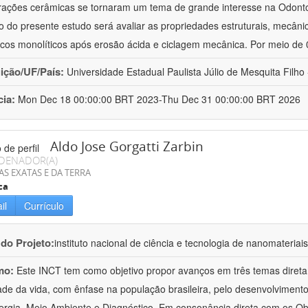
rações cerâmicas se tornaram um tema de grande interesse na Odontol
vo do presente estudo será avaliar as propriedades estruturais, mecâni
cos monolíticos após erosão ácida e ciclagem mecânica. Por meio de
uição/UF/País:
Universidade Estadual Paulista Júlio de Mesquita Filho -
cia:
Mon Dec 18 00:00:00 BRT 2023-Thu Dec 31 00:00:00 BRT 2026
Aldo Jose Gorgatti Zarbin
DENADOR(A)
AS EXATAS E DA TERRA
ca
il
Currículo
 do Projeto:
instituto nacional de ciência e tecnologia de nanomateriai
mo:
Este INCT tem como objetivo propor avanços em três temas direta
ade da vida, com ênfase na população brasileira, pelo desenvolviment
rgia, Meio Ambiente e Diagnóstico. Em consonância direta com os Ob