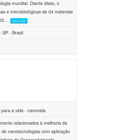
ogia mundial. Diante disso, o
cas e microbiológicas de 04 materiais
 02
...
leia mais
 SP - Brasil
s para a vida - nanovida
mente relacionados à melhoria da
o de nanotecnologias com aplicação
jetivos de Desenvolvimento