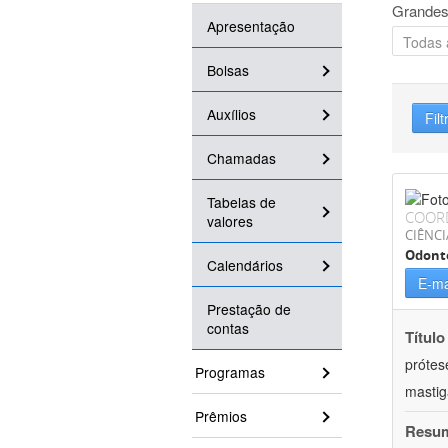
Grandes
Apresentação
Bolsas
Auxílios
Filt
Chamadas
Tabelas de
COOR
valores
CIÊNCI
Odont
Calendários
E-ma
Prestação de
contas
Título
prótes
Programas
masti
Prêmios
Resu