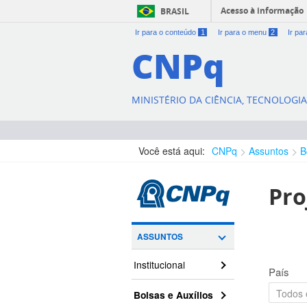
Acesso à informação
BRASIL
Ir para o conteúdo
1
Ir para o menu
2
Ir pa
CNPq
MINISTÉRIO DA CIÊNCIA, TECNOLOGI
Você está aqui:
CNPq
Assuntos
B
Pro
ASSUNTOS
Institucional
País
Bolsas e Auxílios