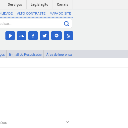
Serviços
Legislação
Canais
BILIDADE
ALTO CONTRASTE
MAPA DO SITE
iços
E-mail do Pesquisador
Área de imprensa