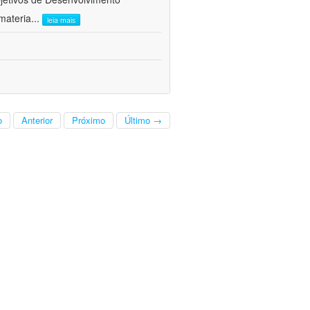
materia
...
leia mais
o
Anterior
Próximo
Último →