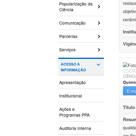
restau
Popularização da
Ciência
objeti
cerâmi
Comunicação
Instit
Parcerias
Vigên
Serviços
ACESSO À
INFORMAÇÃO
COOR
CIÊNCI
Apresentação
Quími
E-ma
Institucional
Título
Ações e
Programas PPA
Resu
qualid
Auditoria Interna
em Ene