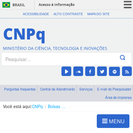
Acesso à informação
BRASIL
CORONAVÍRUS (COVID-19)
ACESSIBILIDADE
ALTO CONTRASTE
MAPA DO SITE
Participe
CNPq
Serviços
Legislação
MINISTÉRIO DA CIÊNCIA, TECNOLOGIA E INOVAÇÕES
Canais
Perguntas frequentes
Central de Atendimento
Serviços
E-mail do Pesquisador
Área de imprensa
Você está aqui:
CNPq
Bolsas e Auxílios Vigentes
Projetos de Pesquisa
MENU