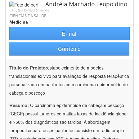
Andréia Machado Leopoldino
COORDENADOR(A)
CIÊNCIAS DA SAÚDE
Medicina
E-mail
Currículo
Título do Projeto:
estabelecimento de modelos
translacionais ex vivo para avaliação de resposta terapêutica
personalizada em pacientes com carcinoma epidermóide de
cabeça e pescoço
Resumo:
O carcinoma epidermóide de cabeça e pescoço
(CECP) possui tumores com altas taxas de incidência global
e >50% dos diagnósticos são tardios. A abordagem
terapêutica para esses pacientes consiste em radioterapia
(RT) e quimioterápicos (QT) à base de platina. Embora