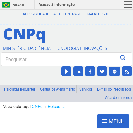
Acesso à informação
BRASIL
CORONAVÍRUS (COVID-19)
ACESSIBILIDADE
ALTO CONTRASTE
MAPA DO SITE
Participe
CNPq
Serviços
Legislação
MINISTÉRIO DA CIÊNCIA, TECNOLOGIA E INOVAÇÕES
Canais
Perguntas frequentes
Central de Atendimento
Serviços
E-mail do Pesquisador
Área de imprensa
Você está aqui:
CNPq
Bolsas e Auxílios Vigentes
Projetos de Pesquisa
MENU