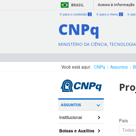
Acesso à informação
BRASIL
Ir para o conteúdo
1
Ir para o menu
2
Ir pa
CNPq
MINISTÉRIO DA CIÊNCIA, TECNOLOGI
Você está aqui:
CNPq
Assuntos
B
Pro
ASSUNTOS
Institucional
País
Bolsas e Auxílios