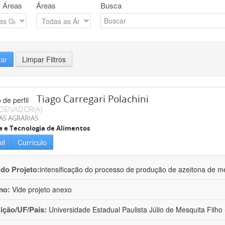
 Áreas
Áreas
Busca
rar
Limpar Filtros
Tiago Carregari Polachini
DENADOR(A)
AS AGRÁRIAS
a e Tecnologia de Alimentos
il
Currículo
 do Projeto:
intensificação do processo de produção de azeitona de me
mo:
Vide projeto anexo
uição/UF/País:
Universidade Estadual Paulista Júlio de Mesquita Filho -