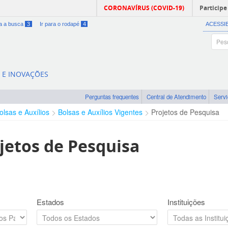
CORONAVÍRUS (COVID-19)
Participe
ra a busca
3
Ir para o rodapé
4
ACESSI
A E INOVAÇÕES
Perguntas frequentes
Central de Atendimento
Serv
olsas e Auxílios
Bolsas e Auxílios Vigentes
Projetos de Pesquisa
jetos de Pesquisa
Estados
Instituições