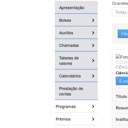
Grandes
Apresentação
Bolsas
Auxílios
Filt
Chamadas
Tabelas de
COOR
valores
CIÊNCI
Ciênci
Calendários
E-ma
Prestação de
contas
Título
Programas
Resu
Prêmios
Instit