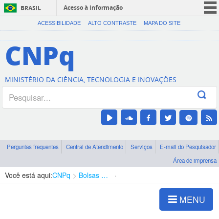
Acesso à informação
BRASIL
CORONAVÍRUS (COVID-19)
ACESSIBILIDADE
ALTO CONTRASTE
MAPA DO SITE
Participe
CNPq
Serviços
Legislação
MINISTÉRIO DA CIÊNCIA, TECNOLOGIA E INOVAÇÕES
Canais
Perguntas frequentes
Central de Atendimento
Serviços
E-mail do Pesquisador
Área de imprensa
Você está aqui:
CNPq
Bolsas e Auxílios Vigentes
Projetos de Pesquisa
MENU