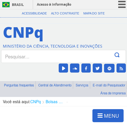
Acesso à informação
BRASIL
CORONAVÍRUS (COVID-19)
ACESSIBILIDADE
ALTO CONTRASTE
MAPA DO SITE
Participe
CNPq
Serviços
Legislação
MINISTÉRIO DA CIÊNCIA, TECNOLOGIA E INOVAÇÕES
Canais
Perguntas frequentes
Central de Atendimento
Serviços
E-mail do Pesquisador
Área de imprensa
Você está aqui:
CNPq
Bolsas e Auxílios Vigentes
Projetos de Pesquisa
MENU