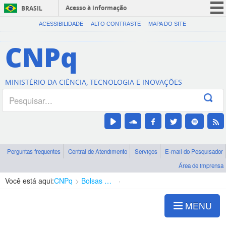
Acesso à informação
BRASIL
CORONAVÍRUS (COVID-19)
ACESSIBILIDADE
ALTO CONTRASTE
MAPA DO SITE
Participe
CNPq
Serviços
Legislação
MINISTÉRIO DA CIÊNCIA, TECNOLOGIA E INOVAÇÕES
Canais
Perguntas frequentes
Central de Atendimento
Serviços
E-mail do Pesquisador
Área de imprensa
Você está aqui:
CNPq
Bolsas e Auxílios Vigentes
Projetos de Pesquisa
MENU