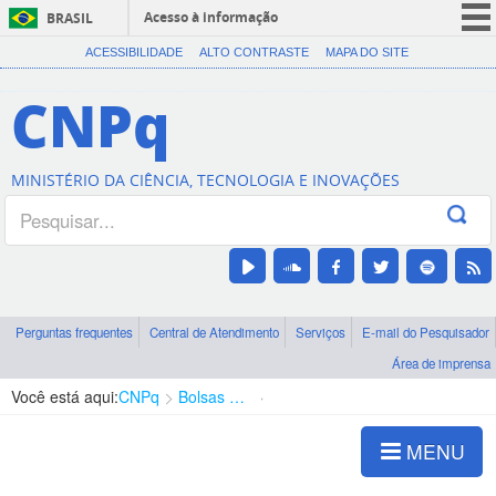
Acesso à informação
BRASIL
CORONAVÍRUS (COVID-19)
ACESSIBILIDADE
ALTO CONTRASTE
MAPA DO SITE
Participe
CNPq
Serviços
Legislação
MINISTÉRIO DA CIÊNCIA, TECNOLOGIA E INOVAÇÕES
Canais
Perguntas frequentes
Central de Atendimento
Serviços
E-mail do Pesquisador
Área de imprensa
Você está aqui:
CNPq
Bolsas e Auxílios Vigentes
Projetos de Pesquisa
MENU