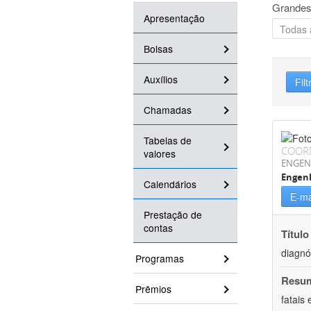
Grandes
Apresentação
Bolsas
Auxílios
Filt
Chamadas
Tabelas de
COOR
valores
ENGEN
Engenh
Calendários
E-ma
Prestação de
contas
Título
diagnó
Programas
Resu
Prêmios
fatais