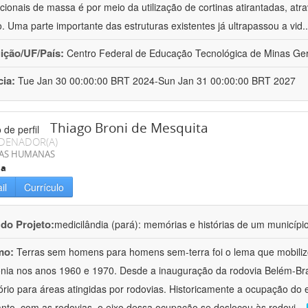
acionais de massa é por meio da utilização de cortinas atirantadas, atr
o. Uma parte importante das estruturas existentes já ultrapassou a vid
.
uição/UF/País:
Centro Federal de Educação Tecnológica de Minas Gera
cia:
Tue Jan 30 00:00:00 BRT 2024-Sun Jan 31 00:00:00 BRT 2027
Thiago Broni de Mesquita
DENADOR(A)
IAS HUMANAS
ia
il
Currículo
 do Projeto:
medicilândia (pará): memórias e histórias de um municíp
mo:
Terras sem homens para homens sem-terra foi o lema que mobilizo
ia nos anos 1960 e 1970. Desde a inauguração da rodovia Belém-Brasíl
ório para áreas atingidas por rodovias. Historicamente a ocupação do 
anto, com as rodovias, o eixo dessa ocupação se deslocou às rodovi
...