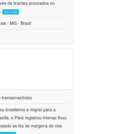
avés de tirantes ancorados no
..
leia mais
is - MG - Brasil
io transamazônico
u brasileiros a migrar para a
ia, o Pará registrou intenso fluxo
estado se fez às margens de rios,