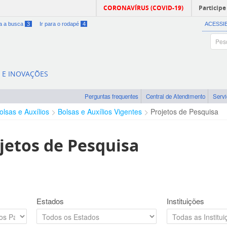
CORONAVÍRUS (COVID-19)
Participe
ra a busca
3
Ir para o rodapé
4
ACESSI
A E INOVAÇÕES
Perguntas frequentes
Central de Atendimento
Serv
olsas e Auxílios
Bolsas e Auxílios Vigentes
Projetos de Pesquisa
jetos de Pesquisa
Estados
Instituições