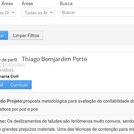
 Áreas
Áreas
Busca
rar
Limpar Filtros
Thiago Bomjardim Porto
DENADOR(A)
HARIAS
aria Civil
il
Currículo
 do Projeto:
proposta metodológica para avaliação da confiabilidade d
sticos por pcd e pce
mo:
Os deslizamentos de taludes são fenômenos muito comuns, sendo
 e grandes prejuízos materiais. Uma das técnicas de contenção para 