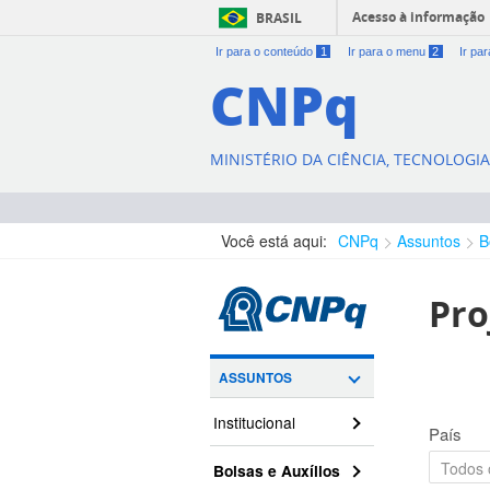
Acesso à informação
BRASIL
Ir para o conteúdo
1
Ir para o menu
2
Ir pa
CNPq
MINISTÉRIO DA CIÊNCIA, TECNOLOGI
Você está aqui:
CNPq
Assuntos
B
Pro
ASSUNTOS
Institucional
País
Bolsas e Auxílios