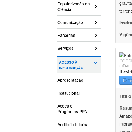
gravit
Popularização da
Ciência
terren
Comunicação
Instit
Vigên
Parcerias
Serviços
COOR
ACESSO À
CIÊNC
INFORMAÇÃO
Histór
Apresentação
E-ma
Institucional
Título
Ações e
Resu
Programas PPA
Amazôn
migrat
Auditoria Interna
entret