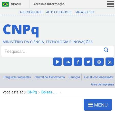
Acesso à informação
BRASIL
CORONAVÍRUS (COVID-19)
ACESSIBILIDADE
ALTO CONTRASTE
MAPA DO SITE
Participe
CNPq
Serviços
Legislação
MINISTÉRIO DA CIÊNCIA, TECNOLOGIA E INOVAÇÕES
Canais
Perguntas frequentes
Central de Atendimento
Serviços
E-mail do Pesquisador
Área de imprensa
Você está aqui:
CNPq
Bolsas e Auxílios Vigentes
Projetos de Pesquisa
MENU