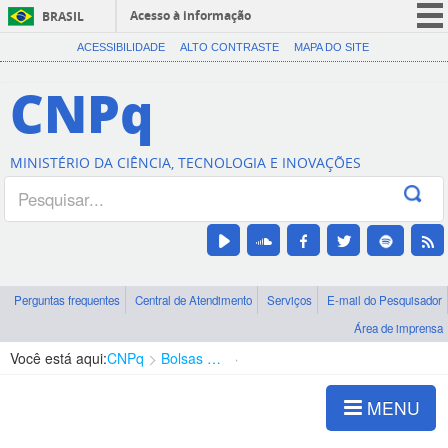
Acesso à informação
BRASIL
CORONAVÍRUS (COVID-19)
ACESSIBILIDADE
ALTO CONTRASTE
MAPA DO SITE
Participe
CNPq
Serviços
Legislação
MINISTÉRIO DA CIÊNCIA, TECNOLOGIA E INOVAÇÕES
Canais
Perguntas frequentes
Central de Atendimento
Serviços
E-mail do Pesquisador
Área de imprensa
Você está aqui:
CNPq
Bolsas e Auxílios Vigentes
Projetos de Pesquisa
MENU