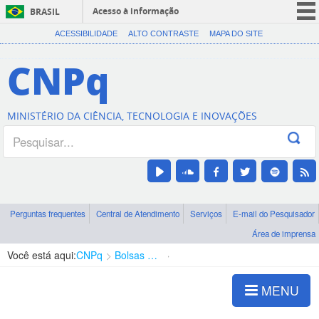
Acesso à informação
BRASIL
CORONAVÍRUS (COVID-19)
ACESSIBILIDADE
ALTO CONTRASTE
MAPA DO SITE
Participe
CNPq
Serviços
Legislação
MINISTÉRIO DA CIÊNCIA, TECNOLOGIA E INOVAÇÕES
Canais
Perguntas frequentes
Central de Atendimento
Serviços
E-mail do Pesquisador
Área de imprensa
Você está aqui:
CNPq
Bolsas e Auxílios Vigentes
Projetos de Pesquisa
MENU