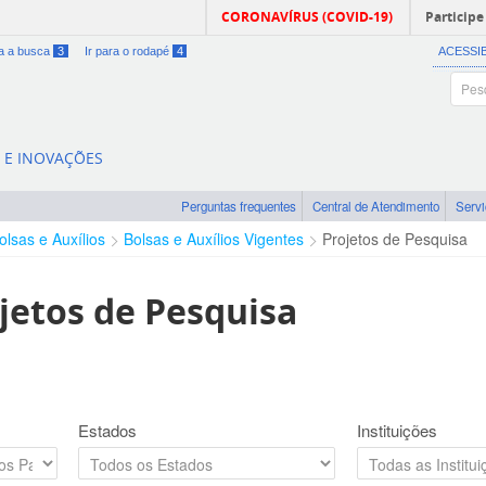
CORONAVÍRUS (COVID-19)
Participe
ra a busca
3
Ir para o rodapé
4
ACESSI
A E INOVAÇÕES
Perguntas frequentes
Central de Atendimento
Serv
olsas e Auxílios
Bolsas e Auxílios Vigentes
Projetos de Pesquisa
jetos de Pesquisa
Estados
Instituições