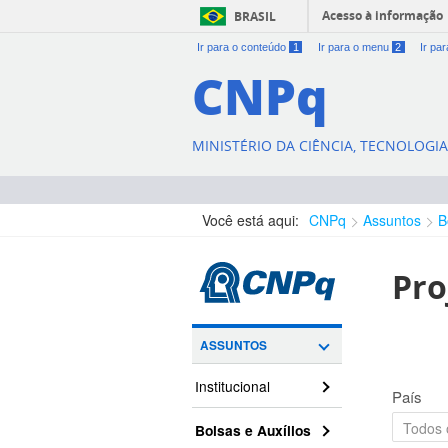
Acesso à informação
BRASIL
Ir para o conteúdo
1
Ir para o menu
2
Ir pa
CNPq
MINISTÉRIO DA CIÊNCIA, TECNOLOGI
Você está aqui:
CNPq
Assuntos
B
Pro
ASSUNTOS
Institucional
País
Bolsas e Auxílios