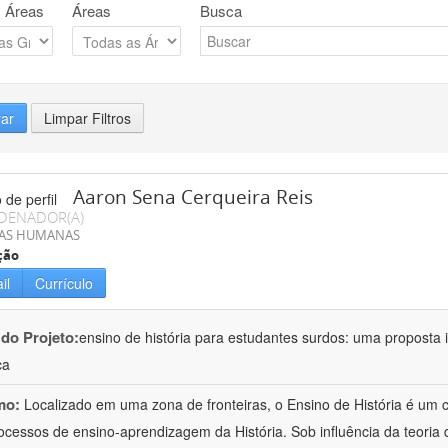
 Áreas
Áreas
Busca
rar
Limpar Filtros
Aaron Sena Cerqueira Reis
DENADOR(A)
IAS HUMANAS
ção
il
Currículo
 do Projeto:
ensino de história para estudantes surdos: uma proposta i
ca
mo:
Localizado em uma zona de fronteiras, o Ensino de História é um
ocessos de ensino-aprendizagem da História. Sob influência da teoria d