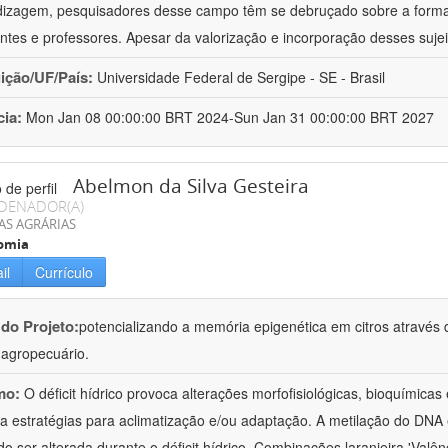
izagem, pesquisadores desse campo têm se debruçado sobre a formaç
ntes e professores. Apesar da valorização e incorporação desses sujei
uição/UF/País:
Universidade Federal de Sergipe - SE - Brasil
cia:
Mon Jan 08 00:00:00 BRT 2024-Sun Jan 31 00:00:00 BRT 2027
Abelmon da Silva Gesteira
DENADOR(A)
AS AGRÁRIAS
omia
il
Currículo
 do Projeto:
potencializando a memória epigenética em citros através d
o agropecuário.
mo:
O déficit hídrico provoca alterações morfofisiológicas, bioquímica
 a estratégias para aclimatização e/ou adaptação. A metilação do DNA 
o ser alterada durante o déficit hídrico. Combinações laranjeira 'Valên