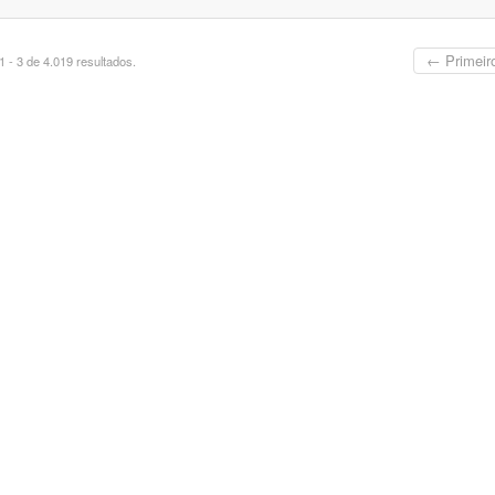
← Primeir
 - 3 de 4.019 resultados.