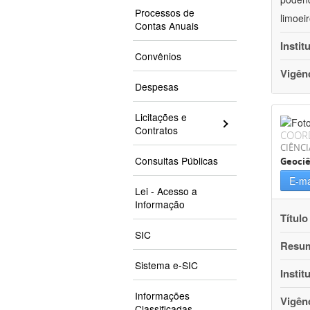
Processos de
limoei
Contas Anuais
Instit
Convênios
Vigên
Despesas
Licitações e
Contratos
COOR
CIÊNCI
Consultas Públicas
Geociê
E-ma
Lei - Acesso a
Informação
Título
SIC
Resu
Sistema e-SIC
Instit
Informações
Vigên
Classificadas