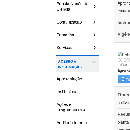
Aprend
Popularização da
Ciência
estuda
Comunicação
Instit
Vigên
Parcerias
Serviços
COOR
ACESSO À
CIÊNCI
INFORMAÇÃO
Agron
Apresentação
E-ma
Institucional
Título
cultiv
Ações e
Programas PPA
Resu
planta
Auditoria Interna
podend