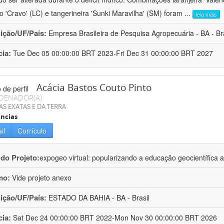
ro 'Cravo' (LC) e tangerineira 'Sunki Maravilha' (SM) foram
...
leia mais
uição/UF/País:
Empresa Brasileira de Pesquisa Agropecuária - BA - Bra
cia:
Tue Dec 05 00:00:00 BRT 2023-Fri Dec 31 00:00:00 BRT 2027
Acácia Bastos Couto Pinto
DENADOR(A)
AS EXATAS E DA TERRA
ncias
il
Currículo
 do Projeto:
expogeo virtual: popularizando a educação geocientífica a
mo:
Vide projeto anexo
uição/UF/País:
ESTADO DA BAHIA - BA - Brasil
cia:
Sat Dec 24 00:00:00 BRT 2022-Mon Nov 30 00:00:00 BRT 2026