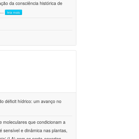
ão da consciência histórica de
...
leia mais
o déficit hídrico: um avanço no
s e moleculares que condicionam a
é sensível e dinâmica nas plantas,
cia' (LA) com os porta-enxertos