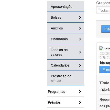
Grandes
Apresentação
Bolsas
Auxílios
Filt
Chamadas
Tabelas de
COOR
valores
CIÊNC
Educa
Calendários
E-ma
Prestação de
contas
Título
históri
Programas
Resu
Prêmios
aos pr