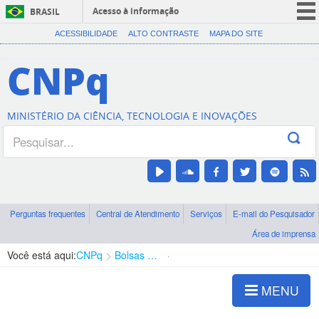
Acesso à informação
BRASIL
CORONAVÍRUS (COVID-19)
ACESSIBILIDADE
ALTO CONTRASTE
MAPA DO SITE
Participe
CNPq
Serviços
Legislação
MINISTÉRIO DA CIÊNCIA, TECNOLOGIA E INOVAÇÕES
Canais
Perguntas frequentes
Central de Atendimento
Serviços
E-mail do Pesquisador
Área de imprensa
Você está aqui:
CNPq
Bolsas e Auxílios Vigentes
Projetos de Pesquisa
MENU