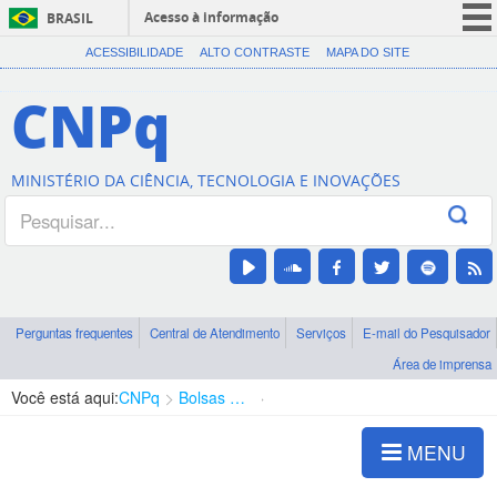
Acesso à informação
BRASIL
CORONAVÍRUS (COVID-19)
ACESSIBILIDADE
ALTO CONTRASTE
MAPA DO SITE
Participe
CNPq
Serviços
Legislação
MINISTÉRIO DA CIÊNCIA, TECNOLOGIA E INOVAÇÕES
Canais
Perguntas frequentes
Central de Atendimento
Serviços
E-mail do Pesquisador
Área de imprensa
Você está aqui:
CNPq
Bolsas e Auxílios Vigentes
Projetos de Pesquisa
MENU