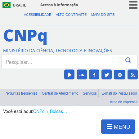
Acesso à informação
BRASIL
CORONAVÍRUS (COVID-19)
ACESSIBILIDADE
ALTO CONTRASTE
MAPA DO SITE
Participe
CNPq
Serviços
Legislação
MINISTÉRIO DA CIÊNCIA, TECNOLOGIA E INOVAÇÕES
Canais
Perguntas frequentes
Central de Atendimento
Serviços
E-mail do Pesquisador
Área de imprensa
Você está aqui:
CNPq
Bolsas e Auxílios Vigentes
Projetos de Pesquisa
MENU