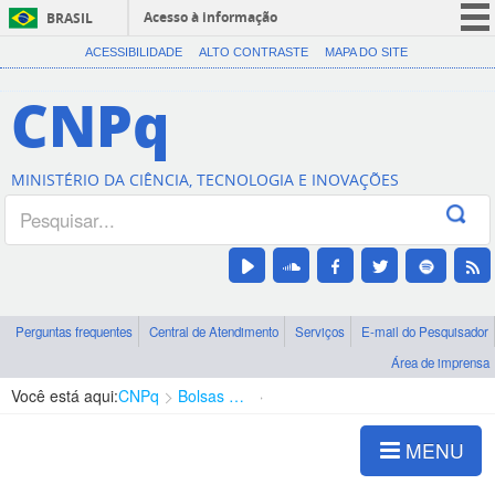
Acesso à informação
BRASIL
CORONAVÍRUS (COVID-19)
ACESSIBILIDADE
ALTO CONTRASTE
MAPA DO SITE
Participe
CNPq
Serviços
Legislação
MINISTÉRIO DA CIÊNCIA, TECNOLOGIA E INOVAÇÕES
Canais
Perguntas frequentes
Central de Atendimento
Serviços
E-mail do Pesquisador
Área de imprensa
Você está aqui:
CNPq
Bolsas e Auxílios Vigentes
Projetos de Pesquisa
MENU