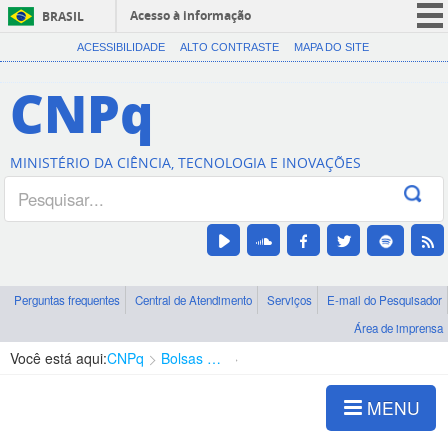
Acesso à informação
BRASIL
CORONAVÍRUS (COVID-19)
ACESSIBILIDADE
ALTO CONTRASTE
MAPA DO SITE
Participe
CNPq
Serviços
Legislação
MINISTÉRIO DA CIÊNCIA, TECNOLOGIA E INOVAÇÕES
Canais
Perguntas frequentes
Central de Atendimento
Serviços
E-mail do Pesquisador
Área de imprensa
Você está aqui:
CNPq
Bolsas e Auxílios Vigentes
Projetos de Pesquisa
MENU