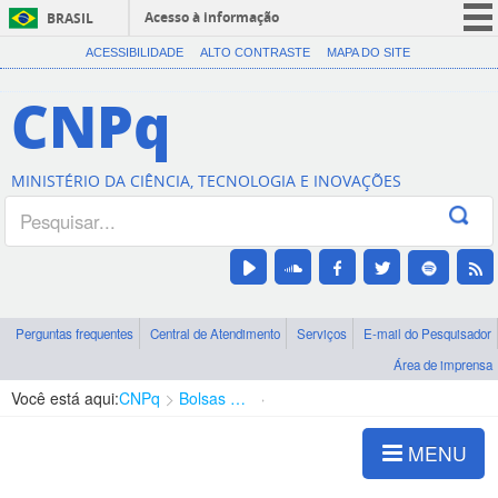
Acesso à informação
BRASIL
CORONAVÍRUS (COVID-19)
ACESSIBILIDADE
ALTO CONTRASTE
MAPA DO SITE
Participe
CNPq
Serviços
Legislação
MINISTÉRIO DA CIÊNCIA, TECNOLOGIA E INOVAÇÕES
Canais
Perguntas frequentes
Central de Atendimento
Serviços
E-mail do Pesquisador
Área de imprensa
Você está aqui:
CNPq
Bolsas e Auxílios Vigentes
Projetos de Pesquisa
MENU