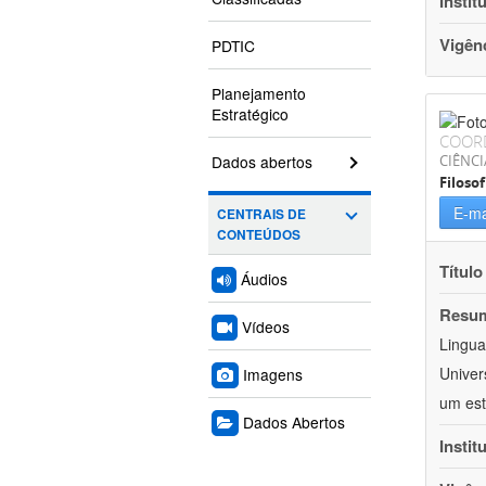
Instit
Vigên
PDTIC
Planejamento
Estratégico
COOR
Dados abertos
CIÊNC
Filosof
E-ma
CENTRAIS DE
CONTEÚDOS
Título
Áudios
Resu
Vídeos
Lingua
Univer
Imagens
um est
Dados Abertos
Instit