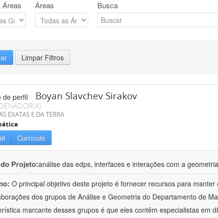
 Áreas
Áreas
Busca
rar
Limpar Filtros
Boyan Slavchev Sirakov
DENADOR(A)
AS EXATAS E DA TERRA
ática
il
Currículo
 do Projeto:
análise das edps, interfaces e interações com a geometri
mo:
O principal objetivo deste projeto é fornecer recursos para manter
aborações dos grupos de Análise e Geometria do Departamento de M
erística marcante desses grupos é que eles contêm especialistas em d