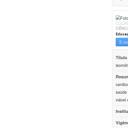
COOR
CIÊNCI
Educaç
E-ma
Título
isomét
Resu
cardio
saúde 
viável
Instit
Vigên