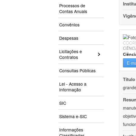
Instit
Processos de
Contas Anuais
Vigên
Convênios
Despesas
COOR
CIÊNCI
Licitações e
Ciênc
Contratos
E-ma
Consultas Públicas
Título
Lei - Acesso a
grande
Informação
Resu
SIC
manute
objeti
Sistema e-SIC
funcio
Informações
Classificadas