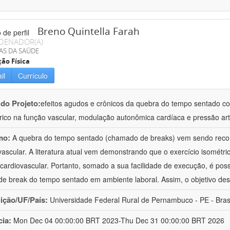
Breno Quintella Farah
DENADOR(A)
AS DA SAÚDE
ão Física
il
Currículo
 do Projeto:
efeitos agudos e crônicos da quebra do tempo sentado c
rico na função vascular, modulação autonômica cardíaca e pressão arte
mo:
A quebra do tempo sentado (chamado de breaks) vem sendo rec
vascular. A literatura atual vem demonstrando que o exercício isomét
cardiovascular. Portanto, somado a sua facilidade de execução, é pos
 de break do tempo sentado em ambiente laboral. Assim, o objetivo des
uição/UF/País:
Universidade Federal Rural de Pernambuco - PE - Bras
cia:
Mon Dec 04 00:00:00 BRT 2023-Thu Dec 31 00:00:00 BRT 2026