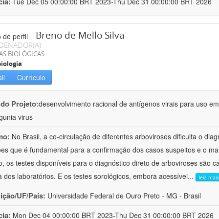
cia:
Tue Dec 05 00:00:00 BRT 2023-Thu Dec 31 00:00:00 BRT 2026
Breno de Mello Silva
DENADOR(A)
AS BIOLÓGICAS
iologia
il
Currículo
 do Projeto:
desenvolvimento racional de antígenos virais para uso em
gunia virus
mo:
No Brasil, a co-circulação de diferentes arboviroses dificulta o diagn
ões que é fundamental para a confirmação dos casos suspeitos e o m
o, os testes disponíveis para o diagnóstico direto de arboviroses são c
a dos laboratórios. E os testes sorológicos, embora acessívei
...
leia mais
uição/UF/País:
Universidade Federal de Ouro Preto - MG - Brasil
cia:
Mon Dec 04 00:00:00 BRT 2023-Thu Dec 31 00:00:00 BRT 2026