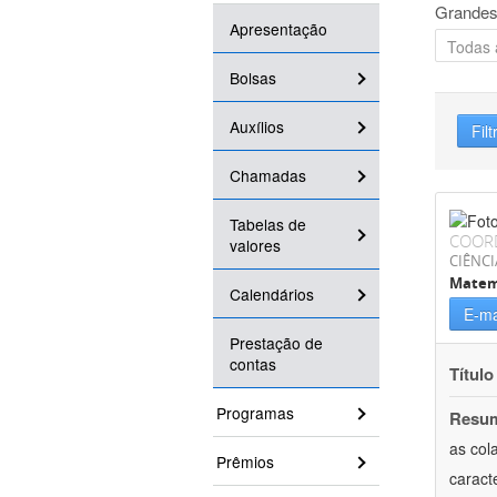
Grandes
Apresentação
Bolsas
Auxílios
Filt
Chamadas
Tabelas de
COOR
valores
CIÊNCI
Matem
Calendários
E-ma
Prestação de
contas
Título
Programas
Resu
as col
Prêmios
caract