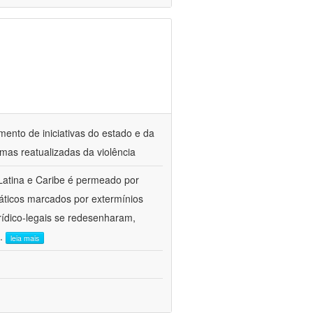
amento de iniciativas do estado e da
rmas reatualizadas da violência
Latina e Caribe é permeado por
ráticos marcados por extermínios
urídico-legais se redesenharam,
..
leia mais