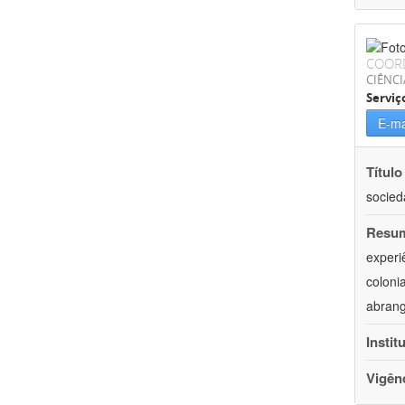
COOR
CIÊNCI
Serviç
E-ma
Título
socied
Resu
experi
coloni
abrang
Instit
Vigên