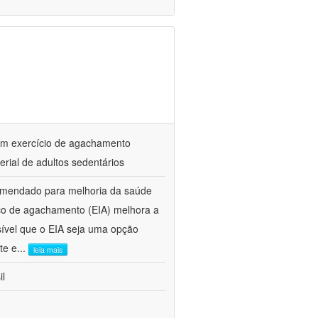
om exercício de agachamento
rial de adultos sedentários
omendado para melhoria da saúde
rico de agachamento (EIA) melhora a
sível que o EIA seja uma opção
te e
...
leia mais
il