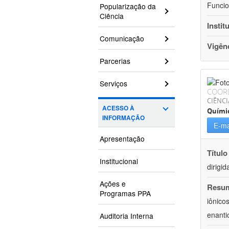
Funcio
Popularização da
Ciência
Instit
Comunicação
Vigên
Parcerias
Serviços
COOR
CIÊNCI
ACESSO À
Quími
INFORMAÇÃO
E-ma
Apresentação
Título
Institucional
dirigid
Ações e
Resu
Programas PPA
iônico
enanti
Auditoria Interna