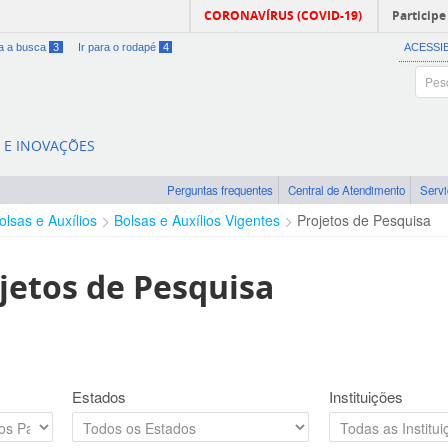
CORONAVÍRUS (COVID-19)
Participe
ra a busca
3
Ir para o rodapé
4
ACESSI
A E INOVAÇÕES
Perguntas frequentes
Central de Atendimento
Serv
olsas e Auxílios
Bolsas e Auxílios Vigentes
Projetos de Pesquisa
jetos de Pesquisa
Estados
Instituições