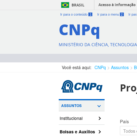
Acesso à informação
BRASIL
Ir para o conteúdo
1
Ir para o menu
2
Ir pa
CNPq
MINISTÉRIO DA CIÊNCIA, TECNOLOGI
Você está aqui:
CNPq
Assuntos
B
Pro
ASSUNTOS
Institucional
País
Bolsas e Auxílios