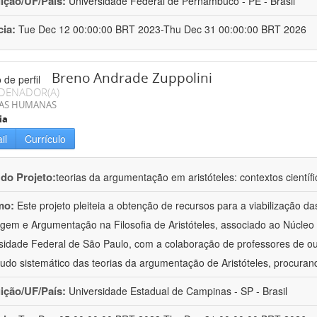
uição/UF/País:
Universidade Federal de Pernambuco - PE - Brasil
cia:
Tue Dec 12 00:00:00 BRT 2023-Thu Dec 31 00:00:00 BRT 2026
Breno Andrade Zuppolini
DENADOR(A)
IAS HUMANAS
ia
il
Currículo
 do Projeto:
teorias da argumentação em aristóteles: contextos científic
mo:
Este projeto pleiteia a obtenção de recursos para a viabilização d
gem e Argumentação na Filosofia de Aristóteles, associado ao Núcleo
sidade Federal de São Paulo, com a colaboração de professores de ou
udo sistemático das teorias da argumentação de Aristóteles, procuran
uição/UF/País:
Universidade Estadual de Campinas - SP - Brasil