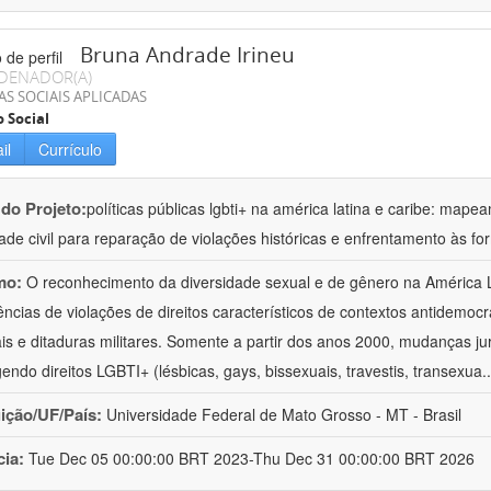
Bruna Andrade Irineu
DENADOR(A)
AS SOCIAIS APLICADAS
o Social
il
Currículo
 do Projeto:
políticas públicas lgbti+ na américa latina e caribe: mape
ade civil para reparação de violações históricas e enfrentamento às fo
mo:
O reconhecimento da diversidade sexual e de gênero na América 
ências de violações de direitos característicos de contextos antidemoc
ais e ditaduras militares. Somente a partir dos anos 2000, mudanças j
endo direitos LGBTI+ (lésbicas, gays, bissexuais, travestis, transexua
.
uição/UF/País:
Universidade Federal de Mato Grosso - MT - Brasil
cia:
Tue Dec 05 00:00:00 BRT 2023-Thu Dec 31 00:00:00 BRT 2026