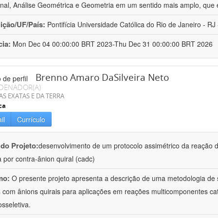
nal, Análise Geométrica e Geometria em um sentido mais amplo, que 
uição/UF/País:
Pontifícia Universidade Católica do Rio de Janeiro - RJ -
cia:
Mon Dec 04 00:00:00 BRT 2023-Thu Dec 31 00:00:00 BRT 2026
Brenno Amaro DaSilveira Neto
DENADOR(A)
AS EXATAS E DA TERRA
ca
il
Currículo
 do Projeto:
desenvolvimento de um protocolo assimétrico da reação de 
a por contra-ânion quiral (cadc)
mo:
O presente projeto apresenta a descrição de uma metodologia de s
s com ânions quirais para aplicações em reações multicomponentes cata
osseletiva.