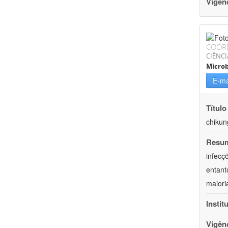
Vigên
COOR
CIÊNCI
Microb
E-ma
Título
chikun
Resu
infecç
entant
maiori
Instit
Vigên