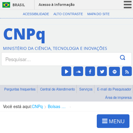
Acesso à informação
BRASIL
CORONAVÍRUS (COVID-19)
ACESSIBILIDADE
ALTO CONTRASTE
MAPA DO SITE
Participe
CNPq
Serviços
Legislação
MINISTÉRIO DA CIÊNCIA, TECNOLOGIA E INOVAÇÕES
Canais
Perguntas frequentes
Central de Atendimento
Serviços
E-mail do Pesquisador
Área de imprensa
Você está aqui:
CNPq
Bolsas e Auxílios Vigentes
Projetos de Pesquisa
MENU