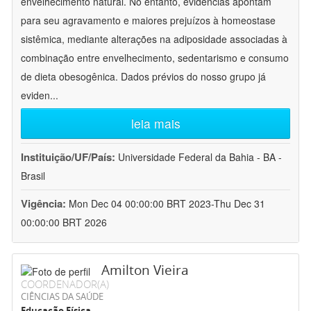
envelhecimento natural. No entanto, evidências apontam
para seu agravamento e maiores prejuízos à homeostase
sistêmica, mediante alterações na adiposidade associadas à
combinação entre envelhecimento, sedentarismo e consumo
de dieta obesogênica. Dados prévios do nosso grupo já
eviden
...
leia mais
Instituição/UF/País:
Universidade Federal da Bahia - BA -
Brasil
Vigência:
Mon Dec 04 00:00:00 BRT 2023-Thu Dec 31
00:00:00 BRT 2026
Amilton Vieira
COORDENADOR(A)
CIÊNCIAS DA SAÚDE
Educação Física