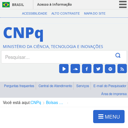
Acesso à informação
BRASIL
CORONAVÍRUS (COVID-19)
ACESSIBILIDADE
ALTO CONTRASTE
MAPA DO SITE
Participe
CNPq
Serviços
Legislação
MINISTÉRIO DA CIÊNCIA, TECNOLOGIA E INOVAÇÕES
Canais
Perguntas frequentes
Central de Atendimento
Serviços
E-mail do Pesquisador
Área de imprensa
Você está aqui:
CNPq
Bolsas e Auxílios Vigentes
Projetos de Pesquisa
MENU