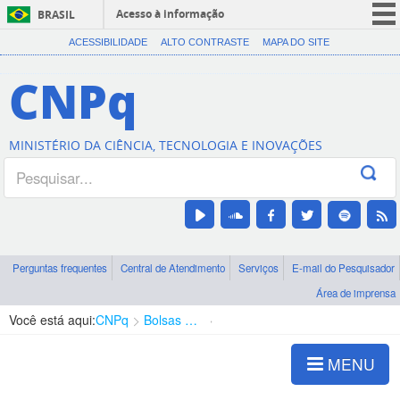
Acesso à informação
BRASIL
CORONAVÍRUS (COVID-19)
ACESSIBILIDADE
ALTO CONTRASTE
MAPA DO SITE
Participe
CNPq
Serviços
Legislação
MINISTÉRIO DA CIÊNCIA, TECNOLOGIA E INOVAÇÕES
Canais
Perguntas frequentes
Central de Atendimento
Serviços
E-mail do Pesquisador
Área de imprensa
Você está aqui:
CNPq
Bolsas e Auxílios Vigentes
Projetos de Pesquisa
MENU