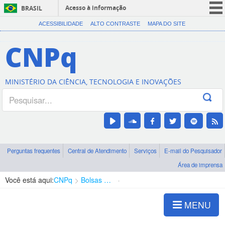
Acesso à informação
BRASIL
CORONAVÍRUS (COVID-19)
ACESSIBILIDADE
ALTO CONTRASTE
MAPA DO SITE
Participe
CNPq
Serviços
Legislação
MINISTÉRIO DA CIÊNCIA, TECNOLOGIA E INOVAÇÕES
Canais
Perguntas frequentes
Central de Atendimento
Serviços
E-mail do Pesquisador
Área de imprensa
Você está aqui:
CNPq
Bolsas e Auxílios Vigentes
Projetos de Pesquisa
MENU