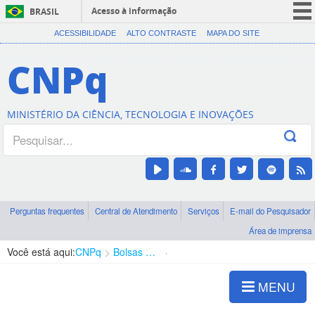
Acesso à informação
BRASIL
CORONAVÍRUS (COVID-19)
ACESSIBILIDADE
ALTO CONTRASTE
MAPA DO SITE
Participe
CNPq
Serviços
Legislação
MINISTÉRIO DA CIÊNCIA, TECNOLOGIA E INOVAÇÕES
Canais
Perguntas frequentes
Central de Atendimento
Serviços
E-mail do Pesquisador
Área de imprensa
Você está aqui:
CNPq
Bolsas e Auxílios Vigentes
Projetos de Pesquisa
MENU