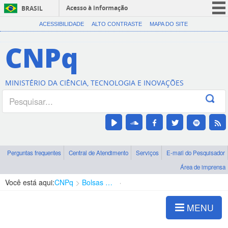
Acesso à informação
BRASIL
CORONAVÍRUS (COVID-19)
ACESSIBILIDADE
ALTO CONTRASTE
MAPA DO SITE
Participe
CNPq
Serviços
Legislação
MINISTÉRIO DA CIÊNCIA, TECNOLOGIA E INOVAÇÕES
Canais
Perguntas frequentes
Central de Atendimento
Serviços
E-mail do Pesquisador
Área de imprensa
Você está aqui:
CNPq
Bolsas e Auxílios Vigentes
Projetos de Pesquisa
MENU