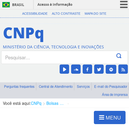
Acesso à informação
BRASIL
CORONAVÍRUS (COVID-19)
ACESSIBILIDADE
ALTO CONTRASTE
MAPA DO SITE
Participe
CNPq
Serviços
Legislação
MINISTÉRIO DA CIÊNCIA, TECNOLOGIA E INOVAÇÕES
Canais
Perguntas frequentes
Central de Atendimento
Serviços
E-mail do Pesquisador
Área de imprensa
Você está aqui:
CNPq
Bolsas e Auxílios Vigentes
Projetos de Pesquisa
MENU