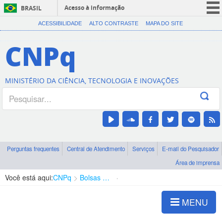
Acesso à informação
BRASIL
CORONAVÍRUS (COVID-19)
ACESSIBILIDADE
ALTO CONTRASTE
MAPA DO SITE
Participe
CNPq
Serviços
Legislação
MINISTÉRIO DA CIÊNCIA, TECNOLOGIA E INOVAÇÕES
Canais
Perguntas frequentes
Central de Atendimento
Serviços
E-mail do Pesquisador
Área de imprensa
Você está aqui:
CNPq
Bolsas e Auxílios Vigentes
Projetos de Pesquisa
MENU