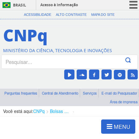
Acesso à informação
BRASIL
CORONAVÍRUS (COVID-19)
ACESSIBILIDADE
ALTO CONTRASTE
MAPA DO SITE
Participe
CNPq
Serviços
Legislação
MINISTÉRIO DA CIÊNCIA, TECNOLOGIA E INOVAÇÕES
Canais
Perguntas frequentes
Central de Atendimento
Serviços
E-mail do Pesquisador
Área de imprensa
Você está aqui:
CNPq
Bolsas e Auxílios Vigentes
Projetos de Pesquisa
MENU