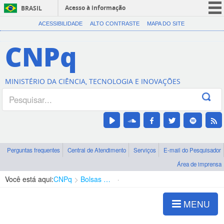
Acesso à informação
BRASIL
CORONAVÍRUS (COVID-19)
ACESSIBILIDADE
ALTO CONTRASTE
MAPA DO SITE
Participe
CNPq
Serviços
Legislação
MINISTÉRIO DA CIÊNCIA, TECNOLOGIA E INOVAÇÕES
Canais
Perguntas frequentes
Central de Atendimento
Serviços
E-mail do Pesquisador
Área de imprensa
Você está aqui:
CNPq
Bolsas e Auxílios Vigentes
Projetos de Pesquisa
MENU