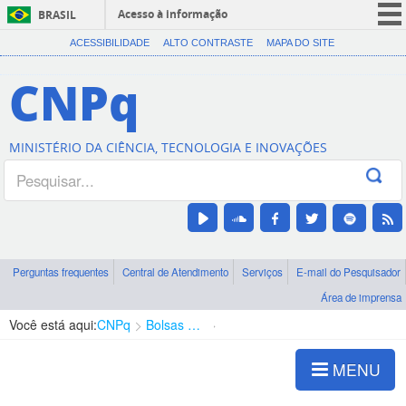
Acesso à informação
BRASIL
CORONAVÍRUS (COVID-19)
ACESSIBILIDADE
ALTO CONTRASTE
MAPA DO SITE
Participe
CNPq
Serviços
Legislação
MINISTÉRIO DA CIÊNCIA, TECNOLOGIA E INOVAÇÕES
Canais
Perguntas frequentes
Central de Atendimento
Serviços
E-mail do Pesquisador
Área de imprensa
Você está aqui:
CNPq
Bolsas e Auxílios Vigentes
Projetos de Pesquisa
MENU