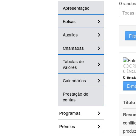
Grandes
Apresentação
Bolsas
Auxílios
Filt
Chamadas
Tabelas de
COOR
valores
CIÊNC
Ciênci
Calendários
E-ma
Prestação de
contas
Título
Programas
Resu
confli
Prêmios
produz