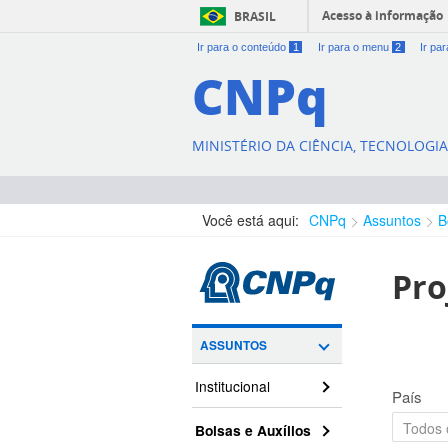
Acesso à informação
BRASIL
Ir para o conteúdo
1
Ir para o menu
2
Ir pa
CNPq
MINISTÉRIO DA CIÊNCIA, TECNOLOGI
Você está aqui:
CNPq
Assuntos
B
Pro
ASSUNTOS
Institucional
País
Bolsas e Auxílios