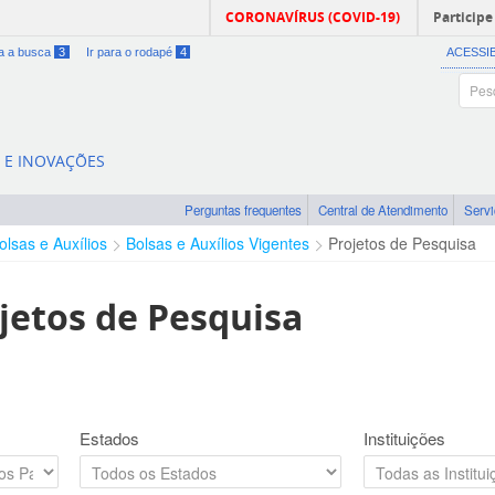
CORONAVÍRUS (COVID-19)
Participe
ra a busca
3
Ir para o rodapé
4
ACESSI
A E INOVAÇÕES
Perguntas frequentes
Central de Atendimento
Serv
olsas e Auxílios
Bolsas e Auxílios Vigentes
Projetos de Pesquisa
jetos de Pesquisa
Estados
Instituições