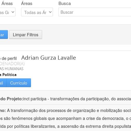
 Áreas
Áreas
Busca
rar
Limpar Filtros
Adrian Gurza Lavalle
DENADOR(A)
IAS HUMANAS
a Política
il
Currículo
 do Projeto:
inct participa - transformações da participação, do associa
mo:
A transformação dos processos de organização e mobilização soci
tos são fenômenos globais que acompanham a crise da democracia, o cr
ida por políticas liberalizantes, a ascensão da extrema direita populist