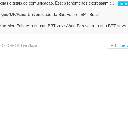
ogias digitais de comunicação. Esses fenômenos expressam e
...
leia m
uição/UF/País:
Universidade de São Paulo - SP - Brasil
cia:
Mon Feb 05 00:00:00 BRT 2024-Wed Feb 28 00:00:00 BRT 2029
← Primeir
8 - 18 de 4.019 resultados.