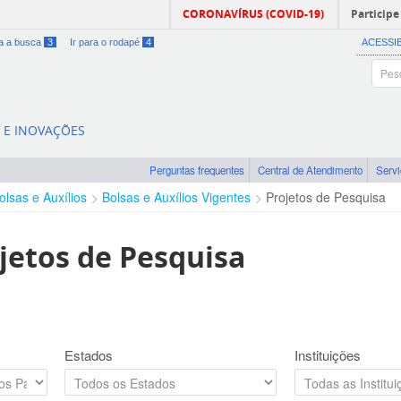
CORONAVÍRUS (COVID-19)
Participe
ra a busca
3
Ir para o rodapé
4
ACESSI
A E INOVAÇÕES
Perguntas frequentes
Central de Atendimento
Serv
olsas e Auxílios
Bolsas e Auxílios Vigentes
Projetos de Pesquisa
jetos de Pesquisa
Estados
Instituições