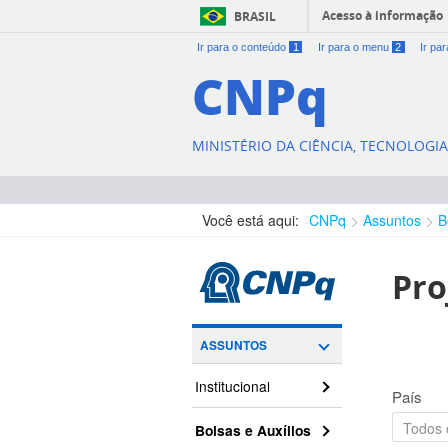
Acesso à informação
BRASIL
Ir para o conteúdo
1
Ir para o menu
2
Ir pa
CNPq
MINISTÉRIO DA CIÊNCIA, TECNOLOGI
Você está aqui:
CNPq
Assuntos
B
Pro
ASSUNTOS
Institucional
País
Bolsas e Auxílios