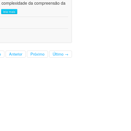
, a complexidade da compreensão da
.
leia mais
o
Anterior
Próximo
Último →