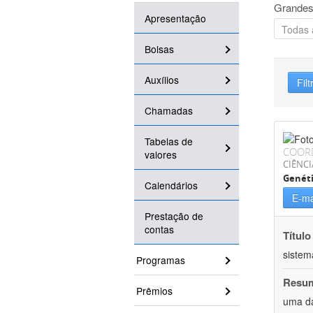
Grandes
Apresentação
Bolsas
Auxílios
Filt
Chamadas
Tabelas de
COOR
valores
CIÊNCI
Genét
Calendários
E-ma
Prestação de
contas
Título
sistem
Programas
Resu
Prêmios
uma da