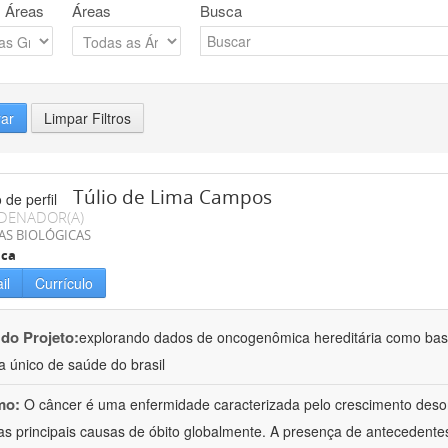
 Áreas
Áreas
Busca
rar
Limpar Filtros
Túlio de Lima Campos
DENADOR(A)
AS BIOLÓGICAS
ica
il
Currículo
 do Projeto:
explorando dados de oncogenômica hereditária como base
a único de saúde do brasil
mo:
O câncer é uma enfermidade caracterizada pelo crescimento deso
s principais causas de óbito globalmente. A presença de antecedente