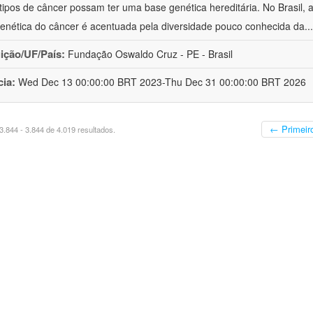
 tipos de câncer possam ter uma base genética hereditária. No Brasil
enética do câncer é acentuada pela diversidade pouco conhecida da
..
uição/UF/País:
Fundação Oswaldo Cruz - PE - Brasil
cia:
Wed Dec 13 00:00:00 BRT 2023-Thu Dec 31 00:00:00 BRT 2026
← Primeir
.844 - 3.844 de 4.019 resultados.