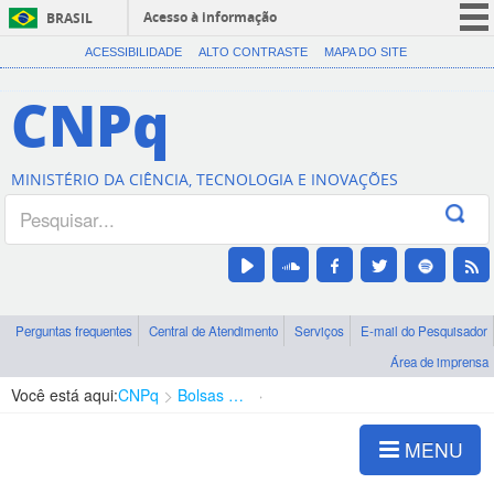
Acesso à informação
BRASIL
CORONAVÍRUS (COVID-19)
ACESSIBILIDADE
ALTO CONTRASTE
MAPA DO SITE
Participe
CNPq
Serviços
Legislação
MINISTÉRIO DA CIÊNCIA, TECNOLOGIA E INOVAÇÕES
Canais
Perguntas frequentes
Central de Atendimento
Serviços
E-mail do Pesquisador
Área de imprensa
Você está aqui:
CNPq
Bolsas e Auxílios Vigentes
Projetos de Pesquisa
MENU