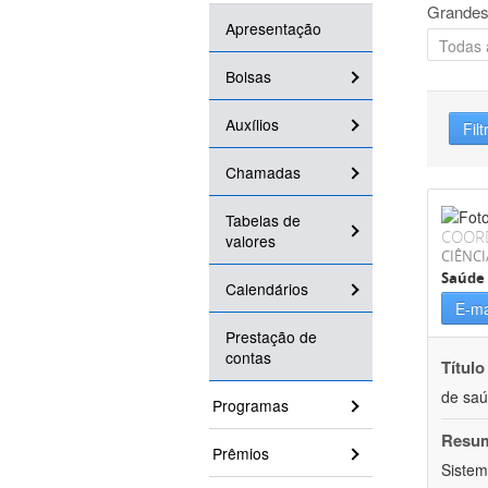
Grandes
Apresentação
Bolsas
Auxílios
Filt
Chamadas
Tabelas de
COOR
valores
CIÊNCI
Saúde 
Calendários
E-ma
Prestação de
contas
Título
de sa
Programas
Resu
Prêmios
Sistem