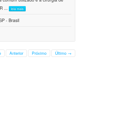
CR
...
leia mais
P - Brasil
o
Anterior
Próximo
Último →