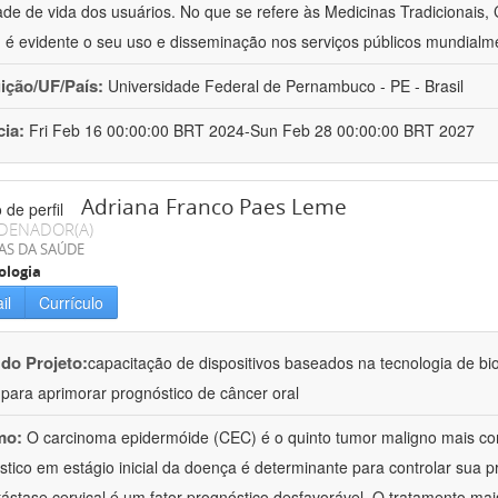
ade de vida dos usuários. No que se refere às Medicinas Tradicionais,
 é evidente o seu uso e disseminação nos serviços públicos mundialm
uição/UF/País:
Universidade Federal de Pernambuco - PE - Brasil
cia:
Fri Feb 16 00:00:00 BRT 2024-Sun Feb 28 00:00:00 BRT 2027
Adriana Franco Paes Leme
DENADOR(A)
AS DA SAÚDE
ologia
il
Currículo
 do Projeto:
capacitação de dispositivos baseados na tecnologia de b
a para aprimorar prognóstico de câncer oral
mo:
O carcinoma epidermóide (CEC) é o quinto tumor maligno mais c
stico em estágio inicial da doença é determinante para controlar sua
ástase cervical é um fator prognóstico desfavorável. O tratamento mai