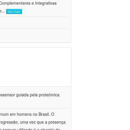
 Complementares e Integrativas
e
...
leia mais
iossensor guiada pela proteômica
omum em homens no Brasil. O
 progressão, uma vez que a presença
s comum utilizado é a cirurgia de