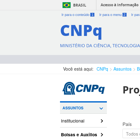
Acesso à informação
BRASIL
Ir para o conteúdo
1
Ir para o menu
2
Ir pa
CNPq
MINISTÉRIO DA CIÊNCIA, TECNOLOGI
Você está aqui:
CNPq
Assuntos
B
Pro
ASSUNTOS
Institucional
País
Bolsas e Auxílios