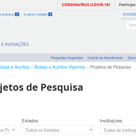
CORONAVÍRUS (COVID-19)
Participe
ra a busca
3
Ir para o rodapé
4
ACESSI
A E INOVAÇÕES
Perguntas frequentes
Central de Atendimento
Serv
olsas e Auxílios
Bolsas e Auxílios Vigentes
Projetos de Pesquisa
jetos de Pesquisa
Estados
Instituições