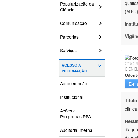
qualid
Popularização da
Ciência
(MTCI)
Comunicação
Instit
Vigên
Parcerias
Serviços
COOR
ACESSO À
CIÊNCI
INFORMAÇÃO
Odont
Apresentação
E-ma
Institucional
Título
clínic
Ações e
Programas PPA
Resu
diagnó
Auditoria Interna
de met