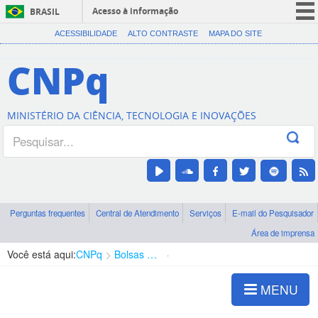
Acesso à informação
BRASIL
CORONAVÍRUS (COVID-19)
ACESSIBILIDADE
ALTO CONTRASTE
MAPA DO SITE
Participe
CNPq
Serviços
Legislação
MINISTÉRIO DA CIÊNCIA, TECNOLOGIA E INOVAÇÕES
Canais
Perguntas frequentes
Central de Atendimento
Serviços
E-mail do Pesquisador
Área de imprensa
Você está aqui:
CNPq
Bolsas e Auxílios Vigentes
Projetos de Pesquisa
MENU