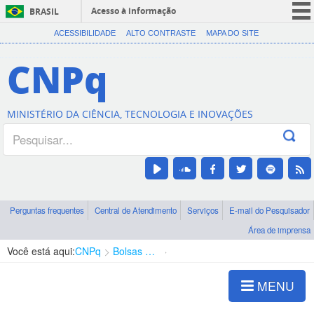
Acesso à informação
BRASIL
CORONAVÍRUS (COVID-19)
ACESSIBILIDADE
ALTO CONTRASTE
MAPA DO SITE
Participe
CNPq
Serviços
Legislação
MINISTÉRIO DA CIÊNCIA, TECNOLOGIA E INOVAÇÕES
Canais
Perguntas frequentes
Central de Atendimento
Serviços
E-mail do Pesquisador
Área de imprensa
Você está aqui:
CNPq
Bolsas e Auxílios Vigentes
Projetos de Pesquisa
MENU