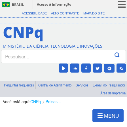
Acesso à informação
BRASIL
CORONAVÍRUS (COVID-19)
ACESSIBILIDADE
ALTO CONTRASTE
MAPA DO SITE
Participe
CNPq
Serviços
Legislação
MINISTÉRIO DA CIÊNCIA, TECNOLOGIA E INOVAÇÕES
Canais
Perguntas frequentes
Central de Atendimento
Serviços
E-mail do Pesquisador
Área de imprensa
Você está aqui:
CNPq
Bolsas e Auxílios Vigentes
Projetos de Pesquisa
MENU