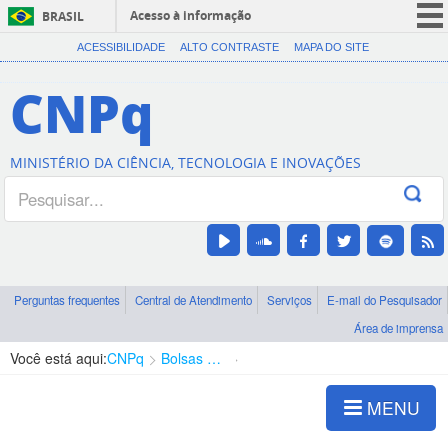
Acesso à informação
BRASIL
CORONAVÍRUS (COVID-19)
ACESSIBILIDADE
ALTO CONTRASTE
MAPA DO SITE
Participe
CNPq
Serviços
Legislação
MINISTÉRIO DA CIÊNCIA, TECNOLOGIA E INOVAÇÕES
Canais
Perguntas frequentes
Central de Atendimento
Serviços
E-mail do Pesquisador
Área de imprensa
Você está aqui:
CNPq
Bolsas e Auxílios Vigentes
Projetos de Pesquisa
MENU