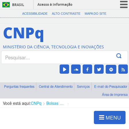
Acesso à informação
BRASIL
CORONAVÍRUS (COVID-19)
ACESSIBILIDADE
ALTO CONTRASTE
MAPA DO SITE
Participe
CNPq
Serviços
Legislação
MINISTÉRIO DA CIÊNCIA, TECNOLOGIA E INOVAÇÕES
Canais
Perguntas frequentes
Central de Atendimento
Serviços
E-mail do Pesquisador
Área de imprensa
Você está aqui:
CNPq
Bolsas e Auxílios Vigentes
Projetos de Pesquisa
MENU