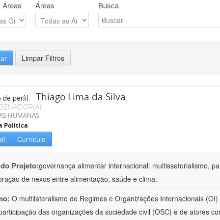
 Áreas
Áreas
Busca
rar
Limpar Filtros
Thiago Lima da Silva
DENADOR(A)
IAS HUMANAS
a Política
il
Currículo
 do Projeto:
governança alimentar internacional: multissetorialismo, pa
oração de nexos entre alimentação, saúde e clima.
mo:
O multilateralismo de Regimes e Organizações Internacionais (OI) 
participação das organizações da sociedade civil (OSC) e de atores c