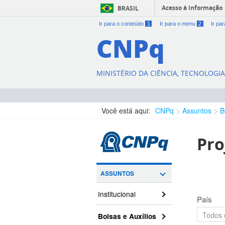
Acesso à informação
BRASIL
Ir para o conteúdo
1
Ir para o menu
2
Ir pa
CNPq
MINISTÉRIO DA CIÊNCIA, TECNOLOGI
Você está aqui:
CNPq
Assuntos
B
Pro
ASSUNTOS
Institucional
País
Bolsas e Auxílios