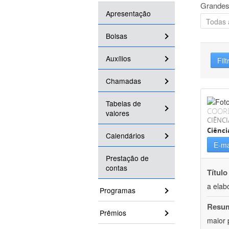
Grandes
Apresentação
Bolsas
Auxílios
Filt
Chamadas
Tabelas de
COOR
valores
CIÊNC
Ciênci
Calendários
E-ma
Prestação de
contas
Título
a elab
Programas
Resu
Prêmios
maior 