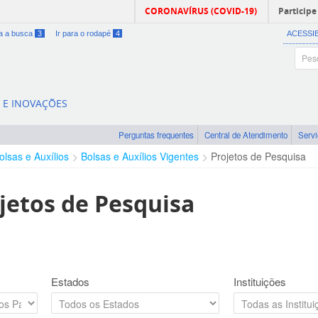
CORONAVÍRUS (COVID-19)
Participe
ra a busca
3
Ir para o rodapé
4
ACESSI
A E INOVAÇÕES
Perguntas frequentes
Central de Atendimento
Serv
olsas e Auxílios
Bolsas e Auxílios Vigentes
Projetos de Pesquisa
jetos de Pesquisa
Estados
Instituições