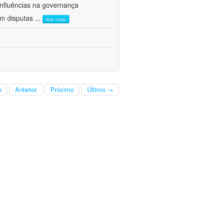
influências na governança
am disputas
...
leia mais
o
Anterior
Próximo
Último →