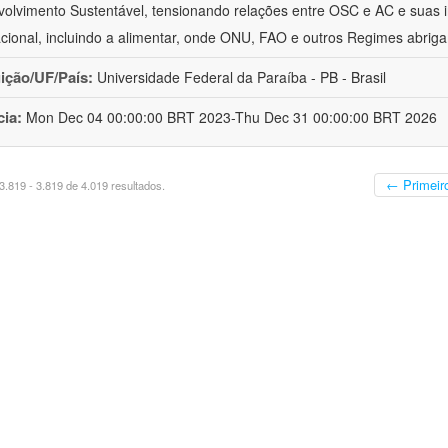
olvimento Sustentável, tensionando relações entre OSC e AC e suas 
acional, incluindo a alimentar, onde ONU, FAO e outros Regimes abrig
uição/UF/País:
Universidade Federal da Paraíba - PB - Brasil
cia:
Mon Dec 04 00:00:00 BRT 2023-Thu Dec 31 00:00:00 BRT 2026
← Primeir
.819 - 3.819 de 4.019 resultados.