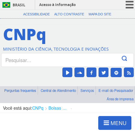
Acesso à informação
BRASIL
CORONAVÍRUS (COVID-19)
ACESSIBILIDADE
ALTO CONTRASTE
MAPA DO SITE
Participe
CNPq
Serviços
Legislação
MINISTÉRIO DA CIÊNCIA, TECNOLOGIA E INOVAÇÕES
Canais
Perguntas frequentes
Central de Atendimento
Serviços
E-mail do Pesquisador
Área de imprensa
Você está aqui:
CNPq
Bolsas e Auxílios Vigentes
Projetos de Pesquisa
MENU