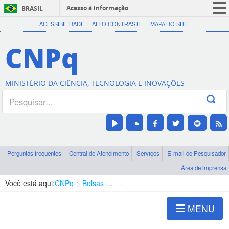
Acesso à informação
BRASIL
CORONAVÍRUS (COVID-19)
ACESSIBILIDADE
ALTO CONTRASTE
MAPA DO SITE
Participe
CNPq
Serviços
Legislação
MINISTÉRIO DA CIÊNCIA, TECNOLOGIA E INOVAÇÕES
Canais
Perguntas frequentes
Central de Atendimento
Serviços
E-mail do Pesquisador
Área de imprensa
Você está aqui:
CNPq
Bolsas e Auxílios Vigentes
Projetos de Pesquisa
MENU