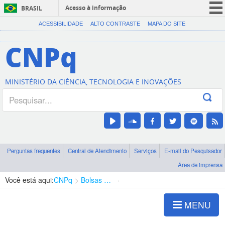
Acesso à informação
BRASIL
CORONAVÍRUS (COVID-19)
ACESSIBILIDADE
ALTO CONTRASTE
MAPA DO SITE
Participe
CNPq
Serviços
Legislação
MINISTÉRIO DA CIÊNCIA, TECNOLOGIA E INOVAÇÕES
Canais
Perguntas frequentes
Central de Atendimento
Serviços
E-mail do Pesquisador
Área de imprensa
Você está aqui:
CNPq
Bolsas e Auxílios Vigentes
Projetos de Pesquisa
MENU