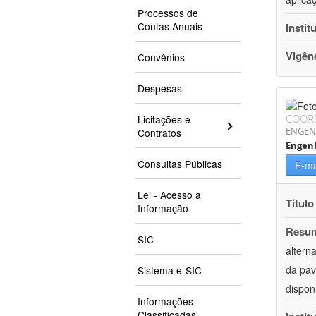
Processos de
Contas Anuais
Instit
Vigên
Convênios
Despesas
COOR
Licitações e
ENGEN
Contratos
Engenh
Consultas Públicas
E-ma
Lei - Acesso a
Título
Informação
Resu
SIC
altern
da pav
Sistema e-SIC
dispon
Informações
Classificadas