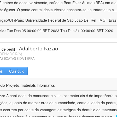
âmetros de desenvolvimento, saúde e Bem Estar Animal (BEA) em ate
ológicas. O ponto central desta técnica encontra-se no tratamento a
..
uição/UF/País:
Universidade Federal de São João Del-Rei - MG - Brasi
cia:
Tue Dec 05 00:00:00 BRT 2023-Thu Dec 31 00:00:00 BRT 2026
Adalberto Fazzio
DENADOR(A)
AS EXATAS E DA TERRA
il
Currículo
 do Projeto:
materials informatics
mo:
A habilidade de manusear e sintetizar materiais é de importância 
zações, a ponto de marcar eras da humanidade, como a idade da pedra, 
es ocorrem por conta da vantagem estratégica do domínio de materiais,
ções de defesa. No momento que uma civilização domina um materi
...