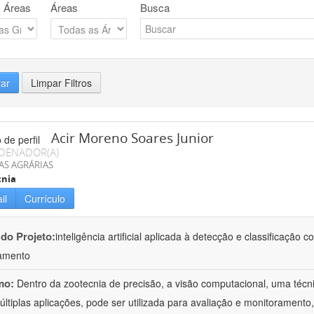
 Áreas
Áreas
Busca
rar
Limpar Filtros
Acir Moreno Soares Junior
DENADOR(A)
AS AGRÁRIAS
cnia
il
Currículo
 do Projeto:
inteligência artificial aplicada à detecção e classificaçã
amento
mo:
Dentro da zootecnia de precisão, a visão computacional, uma técni
ltiplas aplicações, pode ser utilizada para avaliação e monitoramento, 