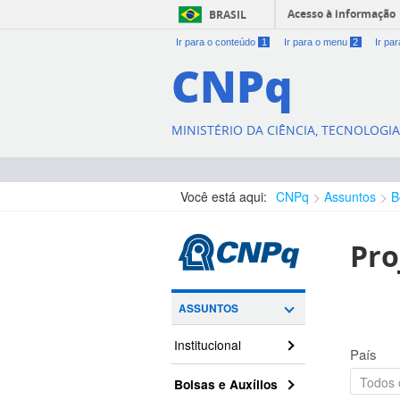
Acesso à informação
BRASIL
Ir para o conteúdo
1
Ir para o menu
2
Ir pa
CNPq
MINISTÉRIO DA CIÊNCIA, TECNOLOGI
Você está aqui:
CNPq
Assuntos
B
Pro
ASSUNTOS
Institucional
País
Bolsas e Auxílios