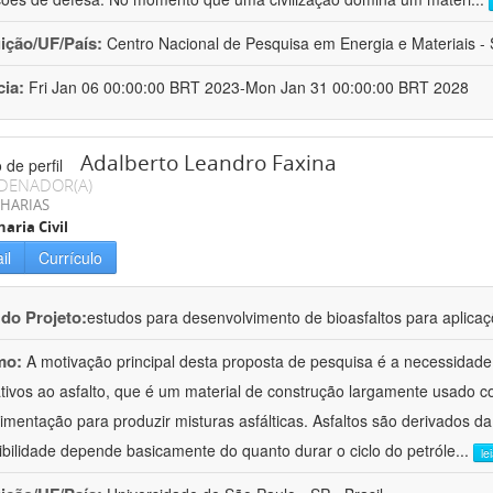
uição/UF/País:
Centro Nacional de Pesquisa em Energia e Materiais - S
cia:
Fri Jan 06 00:00:00 BRT 2023-Mon Jan 31 00:00:00 BRT 2028
Adalberto Leandro Faxina
DENADOR(A)
HARIAS
aria Civil
il
Currículo
 do Projeto:
estudos para desenvolvimento de bioasfaltos para aplic
mo:
A motivação principal desta proposta de pesquisa é a necessidade
ativos ao asfalto, que é um material de construção largamente usado 
imentação para produzir misturas asfálticas. Asfaltos são derivados da
ibilidade depende basicamente do quanto durar o ciclo do petróle
...
le