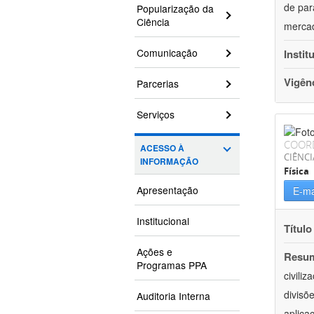
de par
Popularização da
Ciência
mercad
Comunicação
Instit
Vigên
Parcerias
Serviços
COOR
ACESSO À
CIÊNCI
INFORMAÇÃO
Física
Apresentação
E-ma
Institucional
Título
Ações e
Resu
Programas PPA
civili
divisõ
Auditoria Interna
aplica