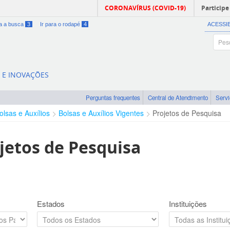
CORONAVÍRUS (COVID-19)
Participe
ra a busca
3
Ir para o rodapé
4
ACESSI
A E INOVAÇÕES
Perguntas frequentes
Central de Atendimento
Serv
olsas e Auxílios
Bolsas e Auxílios Vigentes
Projetos de Pesquisa
jetos de Pesquisa
Estados
Instituições