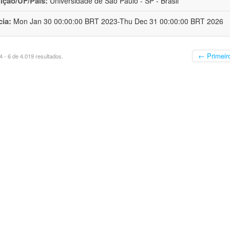
uição/UF/País:
Universidade de São Paulo - SP - Brasil
cia:
Mon Jan 30 00:00:00 BRT 2023-Thu Dec 31 00:00:00 BRT 2026
← Primeir
 - 6 de 4.019 resultados.