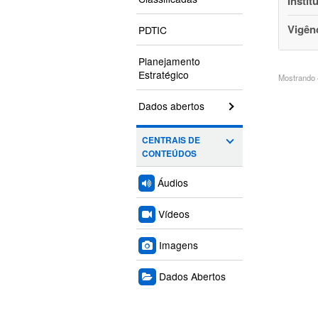
Instit
Vigên
PDTIC
Planejamento
Estratégico
Mostrando 4
Dados abertos
CENTRAIS DE
CONTEÚDOS
Áudios
Vídeos
Imagens
Dados Abertos