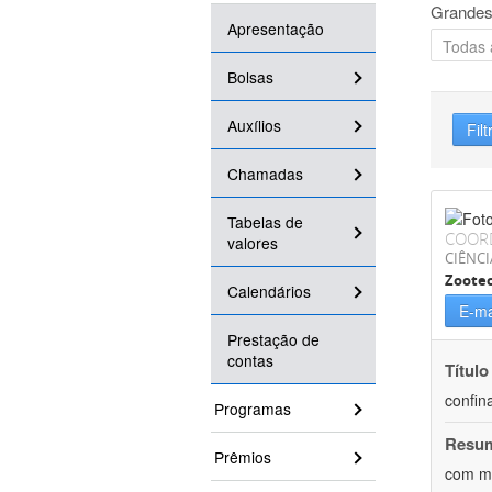
Grandes
Apresentação
Bolsas
Auxílios
Filt
Chamadas
Tabelas de
COOR
valores
CIÊNCI
Zoote
Calendários
E-ma
Prestação de
contas
Título
confin
Programas
Resu
Prêmios
com mú